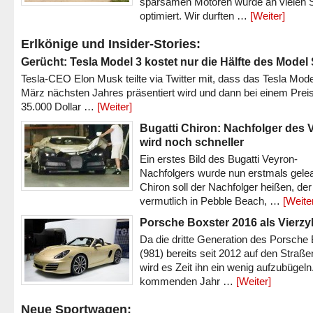
sparsamen Motoren wurde an vielen S
optimiert. Wir durften …
[Weiter]
Erlkönige und Insider-Stories:
Gerücht: Tesla Model 3 kostet nur die Hälfte des Model
Tesla-CEO Elon Musk teilte via Twitter mit, dass das Tesla Mode
März nächsten Jahres präsentiert wird und dann bei einem Prei
35.000 Dollar …
[Weiter]
Bugatti Chiron: Nachfolger des 
wird noch schneller
Ein erstes Bild des Bugatti Veyron-
Nachfolgers wurde nun erstmals gele
Chiron soll der Nachfolger heißen, der
vermutlich in Pebble Beach, …
[Weite
Porsche Boxster 2016 als Vierzy
Da die dritte Generation des Porsche
(981) bereits seit 2012 auf den Straßen 
wird es Zeit ihn ein wenig aufzubügeln
kommenden Jahr …
[Weiter]
Neue Sportwagen: