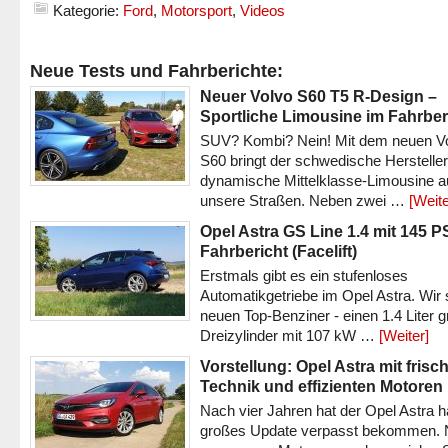
Kategorie:
Ford
,
Motorsport
,
Videos
Neue Tests und Fahrberichte:
Neuer Volvo S60 T5 R-Design –
Sportliche Limousine im Fahrber
SUV? Kombi? Nein! Mit dem neuen V
S60 bringt der schwedische Hersteller
dynamische Mittelklasse-Limousine a
unsere Straßen. Neben zwei …
[Weite
Opel Astra GS Line 1.4 mit 145 P
Fahrbericht (Facelift)
Erstmals gibt es ein stufenloses
Automatikgetriebe im Opel Astra. Wir 
neuen Top-Benziner - einen 1.4 Liter 
Dreizylinder mit 107 kW …
[Weiter]
Vorstellung: Opel Astra mit frisc
Technik und effizienten Motoren
Nach vier Jahren hat der Opel Astra h
großes Update verpasst bekommen.