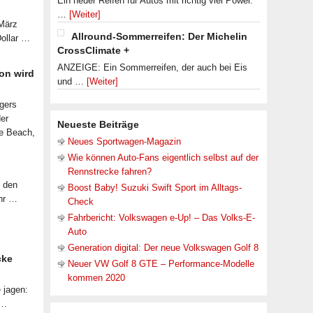
Ein neuer Reifen für Autos mit richtig viel Power.
…
[Weiter]
 März
Allround-Sommerreifen: Der Michelin
Dollar …
CrossClimate +
ANZEIGE: Ein Sommerreifen, der auch bei Eis
on wird
und …
[Weiter]
lgers
der
Neueste Beiträge
le Beach,
Neues Sportwagen-Magazin
Wie können Auto-Fans eigentlich selbst auf der
Rennstrecke fahren?
f den
Boost Baby! Suzuki Swift Sport im Alltags-
ahr …
Check
Fahrbericht: Volkswagen e-Up! – Das Volks-E-
Auto
Generation digital: Der neue Volkswagen Golf 8
cke
Neuer VW Golf 8 GTE – Performance-Modelle
kommen 2020
 jagen:
 …