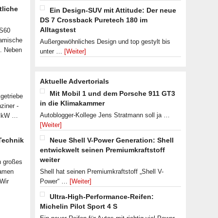
tliche
Ein Design-SUV mit Attitude: Der neue
DS 7 Crossback Puretech 180 im
Alltagstest
 S60
namische
Außergewöhnliches Design und top gestylt bis
n. Neben
unter …
[Weiter]
Aktuelle Advertorials
Mit Mobil 1 und dem Porsche 911 GT3
getriebe
in die Klimakammer
ziner -
Autoblogger-Kollege Jens Stratmann soll ja …
07 kW …
[Weiter]
 Technik
Neue Shell V-Power Generation: Shell
entwickwelt seinen Premiumkraftstoff
weiter
n großes
samen
Shell hat seinen Premiumkraftstoff „Shell V-
 Wir
Power“ …
[Weiter]
Ultra-High-Performance-Reifen:
Michelin Pilot Sport 4 S