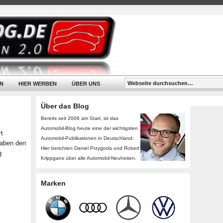
N
HIER WERBEN
ÜBER UNS
Über das Blog
Bereits seit 2006 am Start, ist das
Automobil-Blog heute eine der wichtigsten
rt
Automobil-Publikationen in Deutschland.
haben den
Hier berichten Daniel Przygoda und Robert
g
Krippgans über alle Automobil-Neuheiten.
Marken