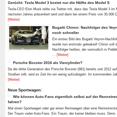
Gerücht: Tesla Model 3 kostet nur die Hälfte des Model S
Tesla-CEO Elon Musk teilte via Twitter mit, dass das Tesla Model 3 im
nächsten Jahres präsentiert wird und dann bei einem Preis von 35.000 
[Weiter]
Bugatti Chiron: Nachfolger des Veyr
noch schneller
Ein erstes Bild des Bugatti Veyron-Nachfo
wurde nun erstmals geleaked! Chiron soll 
Nachfolger heißen, der vermutlich in Pebb
…
[Weiter]
Porsche Boxster 2016 als Vierzylinder?
Da die dritte Generation des Porsche Boxster (981) bereits seit 2012 au
Straßen rollt, wird es Zeit ihn ein wenig aufzubügeln. Im kommenden J
[Weiter]
Neue Sportwagen:
Wie können Auto-Fans eigentlich selbst auf der Rennstre
fahren?
Mal einen Sportwagen oder gar einen Rennwagen über eine Rennstrecke
Der Traum vieler Auto-Fans. Ein Traum, der keiner bleiben muss. Denn