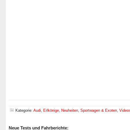
Kategorie:
Audi
,
Erlkönige
,
Neuheiten
,
Sportwagen & Exoten
,
Video
Neue Tests und Fahrberichte: