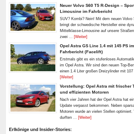
Neuer Volvo S60 T5 R-Design – Spor
Limousine im Fahrbericht
SUV? Kombi? Nein! Mit dem neuen Volvo
bringt der schwedische Hersteller eine dy
Mittelklasse-Limousine auf unsere Straße
zwei …
[Weiter]
Opel Astra GS Line 1.4 mit 145 PS im
Fahrbericht (Facelift)
Erstmals gibt es ein stufenloses Automatik
im Opel Astra. Wir sind den neuen Top-Ben
einen 1.4 Liter großen Dreizylinder mit 1
[Weiter]
Vorstellung: Opel Astra mit frischer
und effizienten Motoren
Nach vier Jahren hat der Opel Astra hat ei
Update verpasst bekommen. Neben spar
Motoren wurde an vielen Stellen optimiert.
durften …
[Weiter]
Erlkönige und Insider-Stories: