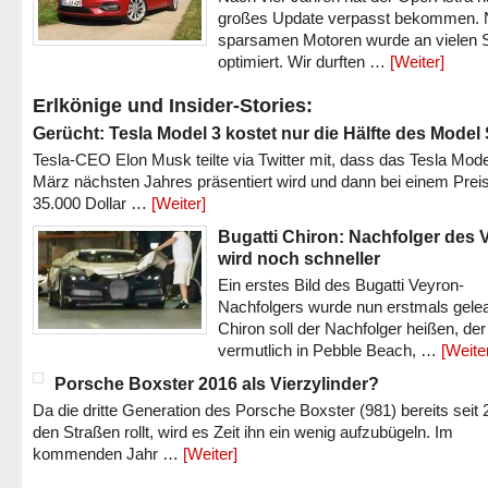
großes Update verpasst bekommen.
sparsamen Motoren wurde an vielen S
optimiert. Wir durften …
[Weiter]
Erlkönige und Insider-Stories:
Gerücht: Tesla Model 3 kostet nur die Hälfte des Model
Tesla-CEO Elon Musk teilte via Twitter mit, dass das Tesla Mode
März nächsten Jahres präsentiert wird und dann bei einem Prei
35.000 Dollar …
[Weiter]
Bugatti Chiron: Nachfolger des 
wird noch schneller
Ein erstes Bild des Bugatti Veyron-
Nachfolgers wurde nun erstmals gele
Chiron soll der Nachfolger heißen, der
vermutlich in Pebble Beach, …
[Weite
Porsche Boxster 2016 als Vierzylinder?
Da die dritte Generation des Porsche Boxster (981) bereits seit 
den Straßen rollt, wird es Zeit ihn ein wenig aufzubügeln. Im
kommenden Jahr …
[Weiter]