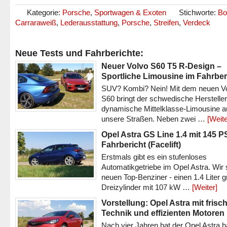
Kategorie:
Porsche
,
Sportwagen & Exoten
Stichworte:
Bo
Carraraweiß
,
Lederausstattung
,
Porsche
,
Streifen
,
Verdeck
Neue Tests und Fahrberichte:
Neuer Volvo S60 T5 R-Design –
Sportliche Limousine im Fahrber
SUV? Kombi? Nein! Mit dem neuen V
S60 bringt der schwedische Hersteller
dynamische Mittelklasse-Limousine a
unsere Straßen. Neben zwei …
[Weite
Opel Astra GS Line 1.4 mit 145 P
Fahrbericht (Facelift)
Erstmals gibt es ein stufenloses
Automatikgetriebe im Opel Astra. Wir 
neuen Top-Benziner - einen 1.4 Liter 
Dreizylinder mit 107 kW …
[Weiter]
Vorstellung: Opel Astra mit frisc
Technik und effizienten Motoren
Nach vier Jahren hat der Opel Astra h