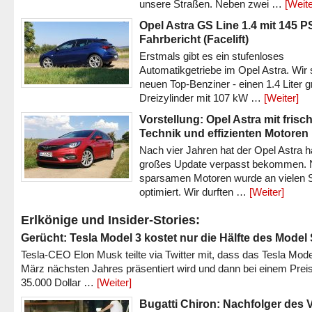
unsere Straßen. Neben zwei …
[Weite
Opel Astra GS Line 1.4 mit 145 P
Fahrbericht (Facelift)
Erstmals gibt es ein stufenloses
Automatikgetriebe im Opel Astra. Wir 
neuen Top-Benziner - einen 1.4 Liter 
Dreizylinder mit 107 kW …
[Weiter]
Vorstellung: Opel Astra mit frisc
Technik und effizienten Motoren
Nach vier Jahren hat der Opel Astra h
großes Update verpasst bekommen.
sparsamen Motoren wurde an vielen S
optimiert. Wir durften …
[Weiter]
Erlkönige und Insider-Stories:
Gerücht: Tesla Model 3 kostet nur die Hälfte des Model
Tesla-CEO Elon Musk teilte via Twitter mit, dass das Tesla Mode
März nächsten Jahres präsentiert wird und dann bei einem Prei
35.000 Dollar …
[Weiter]
Bugatti Chiron: Nachfolger des 