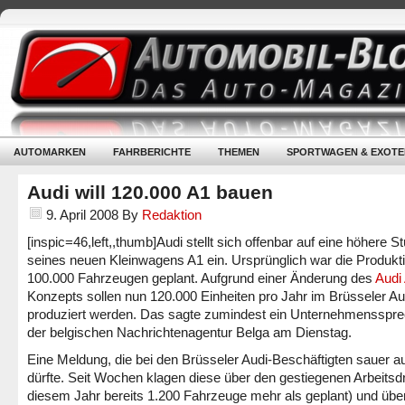
AUTOMARKEN
FAHRBERICHTE
THEMEN
SPORTWAGEN & EXOTE
Audi will 120.000 A1 bauen
9. April 2008
By
Redaktion
[inspic=46,left,,thumb]Audi stellt sich offenbar auf eine höhere S
seines neuen Kleinwagens A1 ein. Ursprünglich war die Produkt
100.000 Fahrzeugen geplant. Aufgrund einer Änderung des
Audi
Konzepts sollen nun 120.000 Einheiten pro Jahr im Brüsseler A
produziert werden. Das sagte zumindest ein Unternehmensspre
der belgischen Nachrichtenagentur Belga am Dienstag.
Eine Meldung, die bei den Brüsseler Audi-Beschäftigten sauer a
dürfte. Seit Wochen klagen diese über den gestiegenen Arbeitsdr
diesem Jahr bereits 1.200 Fahrzeuge mehr als geplant) und übe