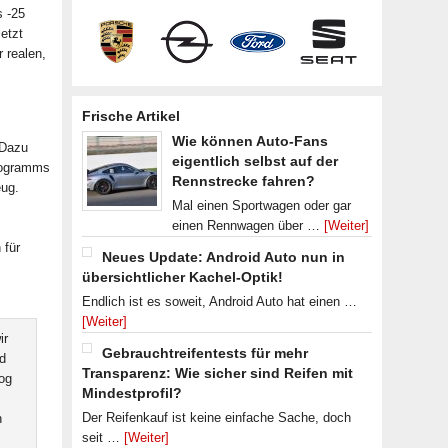
s -25
jetzt
 realen,
Frische Artikel
Wie können Auto-Fans
 Dazu
eigentlich selbst auf der
Programms
Rennstrecke fahren?
eug.
Mal einen Sportwagen oder gar
einen Rennwagen über …
[Weiter]
 für
Neues Update: Android Auto nun in
übersichtlicher Kachel-Optik!
Endlich ist es soweit, Android Auto hat einen …
[Weiter]
ir
Gebrauchtreifentests für mehr
d
Transparenz: Wie sicher sind Reifen mit
log
Mindestprofil?
Der Reifenkauf ist keine einfache Sache, doch
n
seit …
[Weiter]