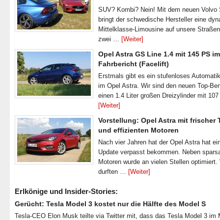
SUV? Kombi? Nein! Mit dem neuen Volvo
bringt der schwedische Hersteller eine dy
Mittelklasse-Limousine auf unsere Straße
zwei …
[Weiter]
Opel Astra GS Line 1.4 mit 145 PS im
Fahrbericht (Facelift)
Erstmals gibt es ein stufenloses Automatik
im Opel Astra. Wir sind den neuen Top-Ben
einen 1.4 Liter großen Dreizylinder mit 1
[Weiter]
Vorstellung: Opel Astra mit frischer
und effizienten Motoren
Nach vier Jahren hat der Opel Astra hat ei
Update verpasst bekommen. Neben spar
Motoren wurde an vielen Stellen optimiert.
durften …
[Weiter]
Erlkönige und Insider-Stories:
Gerücht: Tesla Model 3 kostet nur die Hälfte des Model S
Tesla-CEO Elon Musk teilte via Twitter mit, dass das Tesla Model 3 im