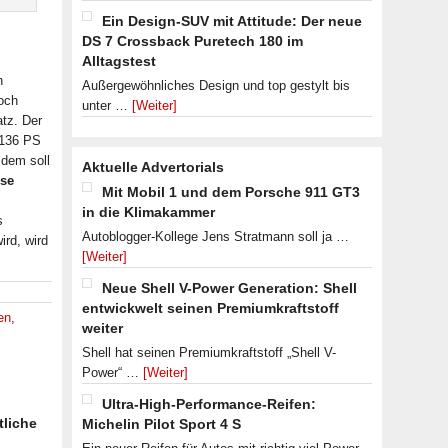
Ein Design-SUV mit Attitude: Der neue
DS 7 Crossback Puretech 180 im
Alltagstest
n
Außergewöhnliches Design und top gestylt bis
och
unter …
[Weiter]
tz. Der
 136 PS
dem soll
Aktuelle Advertorials
sse
Mit Mobil 1 und dem Porsche 911 GT3
in die Klimakammer
s
Autoblogger-Kollege Jens Stratmann soll ja …
ird, wird
[Weiter]
Neue Shell V-Power Generation: Shell
entwickwelt seinen Premiumkraftstoff
en
,
weiter
Shell hat seinen Premiumkraftstoff „Shell V-
Power“ …
[Weiter]
Ultra-High-Performance-Reifen:
tliche
Michelin Pilot Sport 4 S