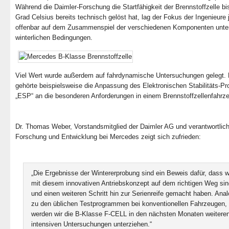
Während die Daimler-Forschung die Startfähigkeit der Brennstoffzelle bi
Grad Celsius bereits technisch gelöst hat, lag der Fokus der Ingenieure 
offenbar auf dem Zusammenspiel der verschiedenen Komponenten unter
winterlichen Bedingungen.
Viel Wert wurde außerdem auf fahrdynamische Untersuchungen gelegt.
gehörte beispielsweise die Anpassung des Elektronischen Stabilitäts-
„ESP“ an die besonderen Anforderungen in einem Brennstoffzellenfahrz
Dr. Thomas Weber, Vorstandsmitglied der Daimler AG und verantwortlich
Forschung und Entwicklung bei Mercedes zeigt sich zufrieden:
„Die Ergebnisse der Wintererprobung sind ein Beweis dafür, dass w
mit diesem innovativen Antriebskonzept auf dem richtigen Weg sin
und einen weiteren Schritt hin zur Serienreife gemacht haben. Ana
zu den üblichen Testprogrammen bei konventionellen Fahrzeugen,
werden wir die B-Klasse F-CELL in den nächsten Monaten weitere
intensiven Untersuchungen unterziehen.“