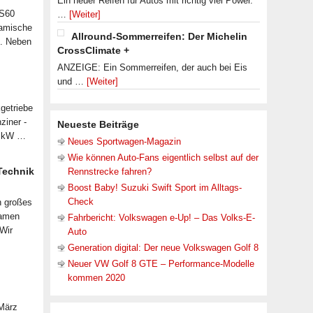
Ein neuer Reifen für Autos mit richtig viel Power.
 S60
…
[Weiter]
namische
Allround-Sommerreifen: Der Michelin
n. Neben
CrossClimate +
ANZEIGE: Ein Sommerreifen, der auch bei Eis
und …
[Weiter]
getriebe
ziner -
Neueste Beiträge
07 kW …
Neues Sportwagen-Magazin
Wie können Auto-Fans eigentlich selbst auf der
 Technik
Rennstrecke fahren?
Boost Baby! Suzuki Swift Sport im Alltags-
Check
n großes
samen
Fahrbericht: Volkswagen e-Up! – Das Volks-E-
 Wir
Auto
Generation digital: Der neue Volkswagen Golf 8
Neuer VW Golf 8 GTE – Performance-Modelle
kommen 2020
 März