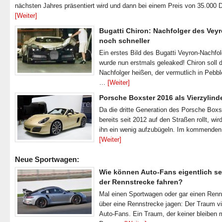
nächsten Jahres präsentiert wird und dann bei einem Preis von 35.000 
[Weiter]
Bugatti Chiron: Nachfolger des Veyr
noch schneller
Ein erstes Bild des Bugatti Veyron-Nachfo
wurde nun erstmals geleaked! Chiron soll 
Nachfolger heißen, der vermutlich in Pebb
…
[Weiter]
Porsche Boxster 2016 als Vierzylind
Da die dritte Generation des Porsche Boxs
bereits seit 2012 auf den Straßen rollt, wir
ihn ein wenig aufzubügeln. Im kommende
[Weiter]
Neue Sportwagen:
Wie können Auto-Fans eigentlich se
der Rennstrecke fahren?
Mal einen Sportwagen oder gar einen Ren
über eine Rennstrecke jagen: Der Traum vi
Auto-Fans. Ein Traum, der keiner bleiben 