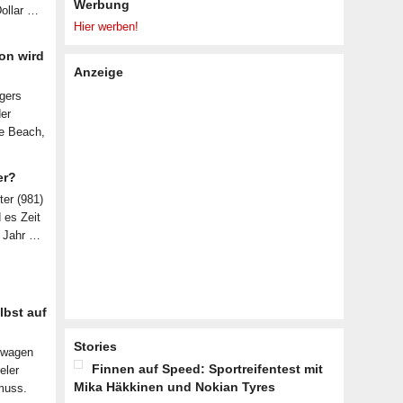
Werbung
Dollar …
Hier werben!
on wird
Anzeige
lgers
der
le Beach,
er?
ter (981)
d es Zeit
n Jahr …
lbst auf
Stories
nwagen
Finnen auf Speed: Sportreifentest mit
eler
Mika Häkkinen und Nokian Tyres
muss.