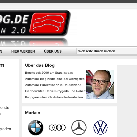
N
HIER WERBEN
ÜBER UNS
am
Über das Blog
Bereits seit 2006 am Start, ist das
Automobil-Blog heute eine der wichtigsten
Automobil-Publikationen in Deutschland.
Hier berichten Daniel Przygoda und Robert
Krippgans über alle Automobil-Neuheiten.
 erste
Marken
.
sgraden
.