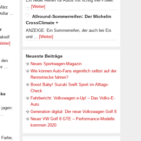
Ein neuer Reifen für Autos mit richtig viel Power.
…
[Weiter]
 März
Dollar …
Allround-Sommerreifen: Der Michelin
CrossClimate +
r
ANZEIGE: Ein Sommerreifen, der auch bei Eis
und …
[Weiter]
eaked!
eiter]
Neueste Beiträge
f den
Neues Sportwagen-Magazin
ahr …
Wie können Auto-Fans eigentlich selbst auf der
Rennstrecke fahren?
Boost Baby! Suzuki Swift Sport im Alltags-
Check
cke
Fahrbericht: Volkswagen e-Up! – Das Volks-E-
Auto
 jagen:
Generation digital: Der neue Volkswagen Golf 8
 …
Neuer VW Golf 8 GTE – Performance-Modelle
kommen 2020
r Farbe,