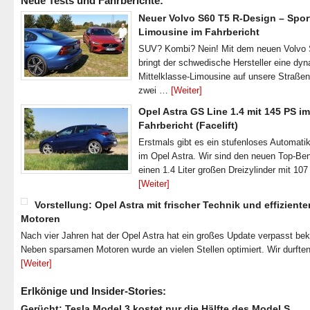
Neue Tests und Fahrberichte:
Neuer Volvo S60 T5 R-Design – Spor
Limousine im Fahrbericht
SUV? Kombi? Nein! Mit dem neuen Volvo
bringt der schwedische Hersteller eine dy
Mittelklasse-Limousine auf unsere Straße
zwei …
[Weiter]
Opel Astra GS Line 1.4 mit 145 PS im
Fahrbericht (Facelift)
Erstmals gibt es ein stufenloses Automatik
im Opel Astra. Wir sind den neuen Top-Ben
einen 1.4 Liter großen Dreizylinder mit 1
[Weiter]
Vorstellung: Opel Astra mit frischer Technik und effiziente
Motoren
Nach vier Jahren hat der Opel Astra hat ein großes Update verpasst b
Neben sparsamen Motoren wurde an vielen Stellen optimiert. Wir durfte
[Weiter]
Erlkönige und Insider-Stories:
Gerücht: Tesla Model 3 kostet nur die Hälfte des Model S