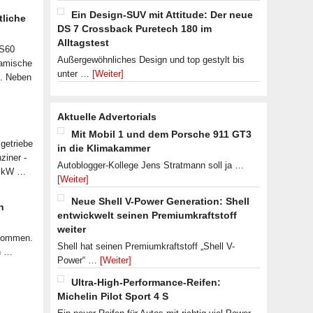
Ein Design-SUV mit Attitude: Der neue
tliche
DS 7 Crossback Puretech 180 im
Alltagstest
 S60
Außergewöhnliches Design und top gestylt bis
namische
unter …
[Weiter]
n. Neben
Aktuelle Advertorials
Mit Mobil 1 und dem Porsche 911 GT3
getriebe
in die Klimakammer
ziner -
Autoblogger-Kollege Jens Stratmann soll ja …
07 kW …
[Weiter]
Neue Shell V-Power Generation: Shell
n
entwickwelt seinen Premiumkraftstoff
weiter
ekommen.
Shell hat seinen Premiumkraftstoff „Shell V-
n …
Power“ …
[Weiter]
Ultra-High-Performance-Reifen:
Michelin Pilot Sport 4 S