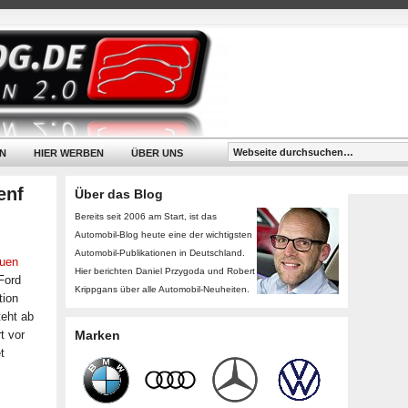
N
HIER WERBEN
ÜBER UNS
enf
Über das Blog
Bereits seit 2006 am Start, ist das
Automobil-Blog heute eine der wichtigsten
Automobil-Publikationen in Deutschland.
uen
Hier berichten Daniel Przygoda und Robert
„Ford
Krippgans über alle Automobil-Neuheiten.
tion
teht ab
t vor
Marken
t