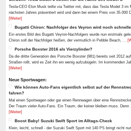
Tesla-CEO Elon Musk teilte via Twitter mit, dass das Tesla Model 3 im
nächsten Jahres präsentiert wird und dann bei einem Preis von 35.000 
[Weiter]
Bugatti Chiron: Nachfolger des Veyron wird noch schnelle
Ein erstes Bild des Bugatti Veyron-Nachfolgers wurde nun erstmals gel
Chiron soll der Nachfolger heißen, der vermutlich in Pebble Beach, …
[W
Porsche Boxster 2016 als Vierzylinder?
Da die dritte Generation des Porsche Boxster (981) bereits seit 2012 au
Straßen rollt, wird es Zeit ihn ein wenig aufzubügeln. Im kommenden J
[Weiter]
Neue Sportwagen:
Wie können Auto-Fans eigentlich selbst auf der Rennstre
fahren?
Mal einen Sportwagen oder gar einen Rennwagen über eine Rennstrecke
Der Traum vieler Auto-Fans. Ein Traum, der keiner bleiben muss. Denn
[Weiter]
Boost Baby! Suzuki Swift Sport im Alltags-Check
Klein, leicht, schnell - der Suzuki Swift Sport mit 140 PS bringt nicht nu