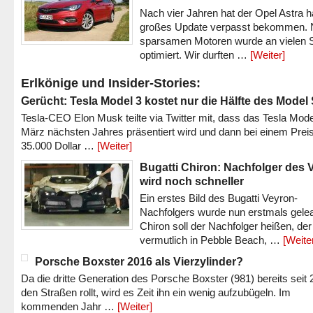
Nach vier Jahren hat der Opel Astra h
großes Update verpasst bekommen.
sparsamen Motoren wurde an vielen S
optimiert. Wir durften …
[Weiter]
Erlkönige und Insider-Stories:
Gerücht: Tesla Model 3 kostet nur die Hälfte des Model
Tesla-CEO Elon Musk teilte via Twitter mit, dass das Tesla Mode
März nächsten Jahres präsentiert wird und dann bei einem Prei
35.000 Dollar …
[Weiter]
Bugatti Chiron: Nachfolger des 
wird noch schneller
Ein erstes Bild des Bugatti Veyron-
Nachfolgers wurde nun erstmals gele
Chiron soll der Nachfolger heißen, der
vermutlich in Pebble Beach, …
[Weite
Porsche Boxster 2016 als Vierzylinder?
Da die dritte Generation des Porsche Boxster (981) bereits seit 
den Straßen rollt, wird es Zeit ihn ein wenig aufzubügeln. Im
kommenden Jahr …
[Weiter]