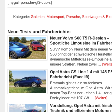
[mygal=porsche-gt3-cup-s]
Kategorie:
Galerien
,
Motorsport
,
Porsche
,
Sportwagen & Exo
Neue Tests und Fahrberichte:
Neuer Volvo S60 T5 R-Design –
Sportliche Limousine im Fahrber
SUV? Kombi? Nein! Mit dem neuen V
S60 bringt der schwedische Hersteller
dynamische Mittelklasse-Limousine a
unsere Straßen. Neben zwei …
[Weite
Opel Astra GS Line 1.4 mit 145 P
Fahrbericht (Facelift)
Erstmals gibt es ein stufenloses
Automatikgetriebe im Opel Astra. Wir 
neuen Top-Benziner - einen 1.4 Liter 
Dreizylinder mit 107 kW …
[Weiter]
Vorstellung: Opel Astra mit frisc
Technik und effizienten Motoren