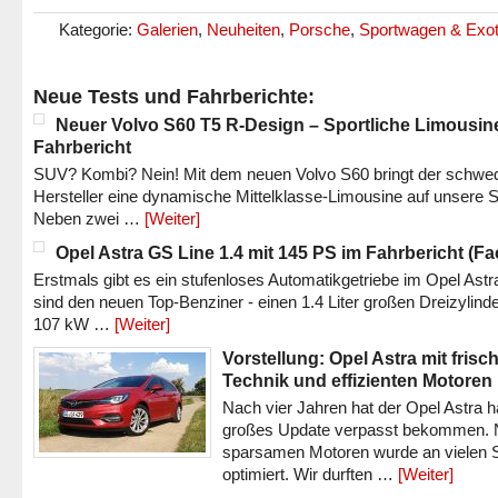
Kategorie:
Galerien
,
Neuheiten
,
Porsche
,
Sportwagen & Exo
Neue Tests und Fahrberichte:
Neuer Volvo S60 T5 R-Design – Sportliche Limousin
Fahrbericht
SUV? Kombi? Nein! Mit dem neuen Volvo S60 bringt der schwe
Hersteller eine dynamische Mittelklasse-Limousine auf unsere S
Neben zwei …
[Weiter]
Opel Astra GS Line 1.4 mit 145 PS im Fahrbericht (Fac
Erstmals gibt es ein stufenloses Automatikgetriebe im Opel Astr
sind den neuen Top-Benziner - einen 1.4 Liter großen Dreizylinde
107 kW …
[Weiter]
Vorstellung: Opel Astra mit frisc
Technik und effizienten Motoren
Nach vier Jahren hat der Opel Astra h
großes Update verpasst bekommen.
sparsamen Motoren wurde an vielen S
optimiert. Wir durften …
[Weiter]