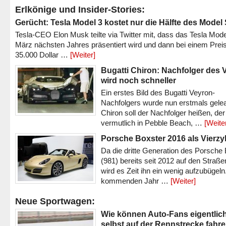
Erlkönige und Insider-Stories:
Gerücht: Tesla Model 3 kostet nur die Hälfte des Model
Tesla-CEO Elon Musk teilte via Twitter mit, dass das Tesla Mode
März nächsten Jahres präsentiert wird und dann bei einem Prei
35.000 Dollar …
[Weiter]
Bugatti Chiron: Nachfolger des 
wird noch schneller
Ein erstes Bild des Bugatti Veyron-
Nachfolgers wurde nun erstmals gele
Chiron soll der Nachfolger heißen, der
vermutlich in Pebble Beach, …
[Weite
Porsche Boxster 2016 als Vierzy
Da die dritte Generation des Porsche
(981) bereits seit 2012 auf den Straßen 
wird es Zeit ihn ein wenig aufzubügeln
kommenden Jahr …
[Weiter]
Neue Sportwagen:
Wie können Auto-Fans eigentlic
selbst auf der Rennstrecke fahr