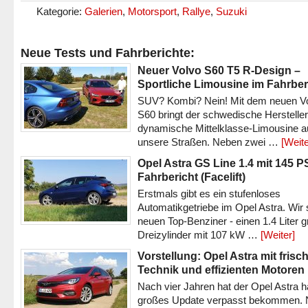
Kategorie:
Galerien
,
Motorsport
,
Rallye
,
Suzuki
Neue Tests und Fahrberichte:
Neuer Volvo S60 T5 R-Design –
Sportliche Limousine im Fahrber
SUV? Kombi? Nein! Mit dem neuen V
S60 bringt der schwedische Hersteller
dynamische Mittelklasse-Limousine a
unsere Straßen. Neben zwei …
[Weite
Opel Astra GS Line 1.4 mit 145 P
Fahrbericht (Facelift)
Erstmals gibt es ein stufenloses
Automatikgetriebe im Opel Astra. Wir 
neuen Top-Benziner - einen 1.4 Liter 
Dreizylinder mit 107 kW …
[Weiter]
Vorstellung: Opel Astra mit frisc
Technik und effizienten Motoren
Nach vier Jahren hat der Opel Astra h
großes Update verpasst bekommen.