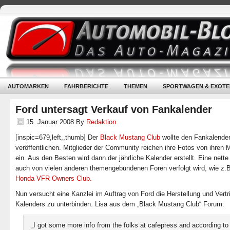
AUTOMARKEN
FAHRBERICHTE
THEMEN
SPORTWAGEN & EXOTE
Ford untersagt Verkauf von Fankalender
15. Januar 2008
By
Redaktion
[inspic=679,left,,thumb] Der
Black Mustang Club
wollte den Fankalender
veröffentlichen. Mitglieder der Community reichen ihre Fotos von ihren
ein. Aus den Besten wird dann der jährliche Kalender erstellt. Eine nette
auch von vielen anderen themengebundenen Foren verfolgt wird, wie z.
Honda VFR Owners Club.
Nun versucht eine Kanzlei im Auftrag von Ford die Herstellung und Vertr
Kalenders zu unterbinden. Lisa aus dem „Black Mustang Club“ Forum:
„I got some more info from the folks at cafepress and according to