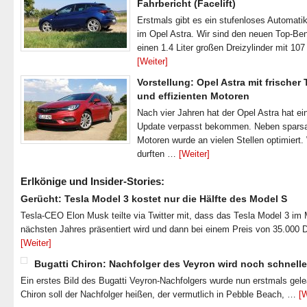
Fahrbericht (Facelift)
Erstmals gibt es ein stufenloses Automatik
im Opel Astra. Wir sind den neuen Top-Ben
einen 1.4 Liter großen Dreizylinder mit 1
[Weiter]
Vorstellung: Opel Astra mit frischer
und effizienten Motoren
Nach vier Jahren hat der Opel Astra hat ei
Update verpasst bekommen. Neben spar
Motoren wurde an vielen Stellen optimiert.
durften …
[Weiter]
Erlkönige und Insider-Stories:
Gerücht: Tesla Model 3 kostet nur die Hälfte des Model S
Tesla-CEO Elon Musk teilte via Twitter mit, dass das Tesla Model 3 im
nächsten Jahres präsentiert wird und dann bei einem Preis von 35.000 
[Weiter]
Bugatti Chiron: Nachfolger des Veyron wird noch schnelle
Ein erstes Bild des Bugatti Veyron-Nachfolgers wurde nun erstmals gel
Chiron soll der Nachfolger heißen, der vermutlich in Pebble Beach, …
[W