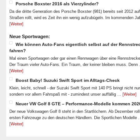
Porsche Boxster 2016 als Vierzylinder?
Da die dritte Generation des Porsche Boxster (981) bereits seit 2012 au
Straßen rollt, wird es Zeit ihn ein wenig aufzubügeln. Im kommenden J
[Weiter]
Neue Sportwagen:
Wie können Auto-Fans eigentlich selbst auf der Rennstre
fahren?
Mal einen Sportwagen oder gar einen Rennwagen über eine Rennstrecke
Der Traum vieler Auto-Fans. Ein Traum, der keiner bleiben muss. Denn
[Weiter]
Boost Baby! Suzuki Swift Sport im Alltags-Check
Klein, leicht, schnell - der Suzuki Swift Sport mit 140 PS bringt nicht nu
sondern vor allem Fahrspaß mit - zumindest unser auffällig …
[Weiter]
Neuer VW Golf 8 GTE – Performance-Modelle kommen 202
Der neue Volkswagen Golf 8 steht in den Startlöchern. Ab Dezember roll
ersten Fahrzeuge zu den deutschen Händlern. Die Sportlichen Modelle
[Weiter]