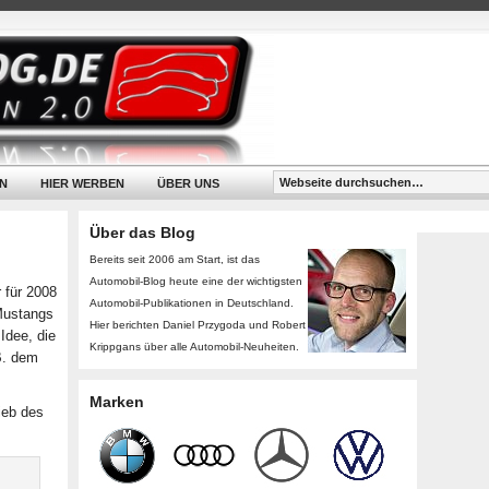
N
HIER WERBEN
ÜBER UNS
Über das Blog
Bereits seit 2006 am Start, ist das
Automobil-Blog heute eine der wichtigsten
 für 2008
Automobil-Publikationen in Deutschland.
 Mustangs
Hier berichten Daniel Przygoda und Robert
 Idee, die
Krippgans über alle Automobil-Neuheiten.
B. dem
Marken
ieb des