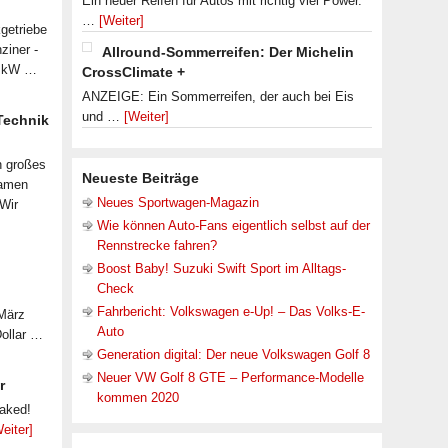
Ein neuer Reifen für Autos mit richtig viel Power.
…
[Weiter]
getriebe
ziner -
Allround-Sommerreifen: Der Michelin
07 kW …
CrossClimate +
ANZEIGE: Ein Sommerreifen, der auch bei Eis
und …
[Weiter]
 Technik
n großes
Neueste Beiträge
samen
Neues Sportwagen-Magazin
 Wir
Wie können Auto-Fans eigentlich selbst auf der
Rennstrecke fahren?
Boost Baby! Suzuki Swift Sport im Alltags-
Check
Fahrbericht: Volkswagen e-Up! – Das Volks-E-
 März
Auto
Dollar …
Generation digital: Der neue Volkswagen Golf 8
Neuer VW Golf 8 GTE – Performance-Modelle
r
kommen 2020
eaked!
eiter]