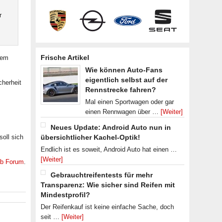
r
Frische Artikel
dem
Wie können Auto-Fans
eigentlich selbst auf der
cherheit
Rennstrecke fahren?
Mal einen Sportwagen oder gar
einen Rennwagen über …
[Weiter]
Neues Update: Android Auto nun in
soll sich
übersichtlicher Kachel-Optik!
Endlich ist es soweit, Android Auto hat einen …
[Weiter]
ub Forum
.
Gebrauchtreifentests für mehr
Transparenz: Wie sicher sind Reifen mit
Mindestprofil?
Der Reifenkauf ist keine einfache Sache, doch
seit …
[Weiter]