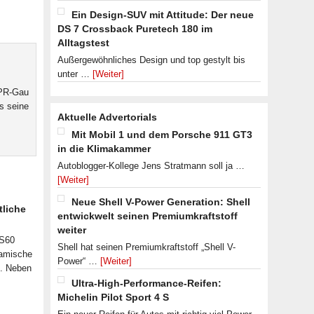
Ein Design-SUV mit Attitude: Der neue
DS 7 Crossback Puretech 180 im
Alltagstest
Außergewöhnliches Design und top gestylt bis
unter …
[Weiter]
 PR-Gau
s seine
Aktuelle Advertorials
Mit Mobil 1 und dem Porsche 911 GT3
in die Klimakammer
Autoblogger-Kollege Jens Stratmann soll ja …
[Weiter]
Neue Shell V-Power Generation: Shell
tliche
entwickwelt seinen Premiumkraftstoff
weiter
 S60
Shell hat seinen Premiumkraftstoff „Shell V-
namische
Power“ …
[Weiter]
n. Neben
Ultra-High-Performance-Reifen:
Michelin Pilot Sport 4 S