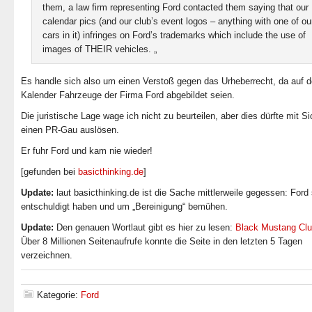
them, a law firm representing Ford contacted them saying that our
calendar pics (and our club’s event logos – anything with one of ou
cars in it) infringes on Ford’s trademarks which include the use of
images of THEIR vehicles. „
Es handle sich also um einen Verstoß gegen das Urheberrecht, da auf 
Kalender Fahrzeuge der Firma Ford abgebildet seien.
Die juristische Lage wage ich nicht zu beurteilen, aber dies dürfte mit Si
einen PR-Gau auslösen.
Er fuhr Ford und kam nie wieder!
[gefunden bei
basicthinking.de
]
Update:
laut basicthinking.de ist die Sache mittlerweile gegessen: Ford 
entschuldigt haben und um „Bereinigung“ bemühen.
Update:
Den genauen Wortlaut gibt es hier zu lesen:
Black Mustang Cl
Über 8 Millionen Seitenaufrufe konnte die Seite in den letzten 5 Tagen
verzeichnen.
Kategorie:
Ford