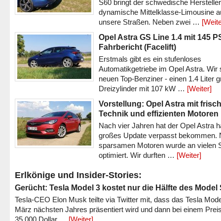
S60 bringt der schwedische Hersteller
dynamische Mittelklasse-Limousine a
unsere Straßen. Neben zwei …
[Weite
Opel Astra GS Line 1.4 mit 145 P
Fahrbericht (Facelift)
Erstmals gibt es ein stufenloses
Automatikgetriebe im Opel Astra. Wir 
neuen Top-Benziner - einen 1.4 Liter 
Dreizylinder mit 107 kW …
[Weiter]
Vorstellung: Opel Astra mit frisc
Technik und effizienten Motoren
Nach vier Jahren hat der Opel Astra h
großes Update verpasst bekommen.
sparsamen Motoren wurde an vielen S
optimiert. Wir durften …
[Weiter]
Erlkönige und Insider-Stories:
Gerücht: Tesla Model 3 kostet nur die Hälfte des Model
Tesla-CEO Elon Musk teilte via Twitter mit, dass das Tesla Mode
März nächsten Jahres präsentiert wird und dann bei einem Prei
35.000 Dollar …
[Weiter]