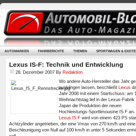
AUTOMARKEN
FAHRBERICHTE
THEMEN
SPORTWAGEN & EXOTE
Lexus IS-F: Technik und Entwicklung
28. Dezember 2007
By
Redaktion
Wo andere Auto-Hersteller das Jahr g
ausklingen lassen, beschließt
Lexus
da
Jahr 2008 mit einem Startschuss: am 
Weihnachtstag lief in der Lexus-Fabrik
Japan die Produktion der neuen
Hochleistungs-Sportlimousine IS F an.
Lexus IS F
wird von einem 423 PS sta
Achtzylinder angetrieben, der eine Vmax von 270 km/h und eine
Beschleunigung von Null auf 100 km/h in unter 5 Sekunden erm
soll.