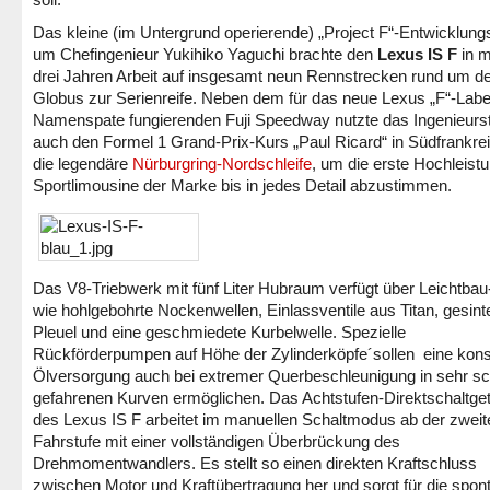
Das kleine (im Untergrund operierende) „Project F“-Entwicklun
um Chefingenieur Yukihiko Yaguchi brachte den
Lexus IS F
in m
drei Jahren Arbeit auf insgesamt neun Rennstrecken rund um d
Globus zur Serienreife. Neben dem für das neue Lexus „F“-Labe
Namenspate fungierenden Fuji Speedway nutzte das Ingenieur
auch den Formel 1 Grand-Prix-Kurs „Paul Ricard“ in Südfrankre
die legendäre
Nürburgring-Nordschleife
, um die erste Hochleist
Sportlimousine der Marke bis in jedes Detail abzustimmen.
Das V8-Triebwerk mit fünf Liter Hubraum verfügt über Leichtbau-
wie hohlgebohrte Nockenwellen, Einlassventile aus Titan, gesint
Pleuel und eine geschmiedete Kurbelwelle. Spezielle
Rückförderpumpen auf Höhe der Zylinderköpfe´sollen eine kons
Ölversorgung auch bei extremer Querbeschleunigung in sehr sc
gefahrenen Kurven ermöglichen. Das Achtstufen-Direktschaltget
des Lexus IS F arbeitet im manuellen Schaltmodus ab der zweit
Fahrstufe mit einer vollständigen Überbrückung des
Drehmomentwandlers. Es stellt so einen direkten Kraftschluss
zwischen Motor und Kraftübertragung her und sorgt für die spon