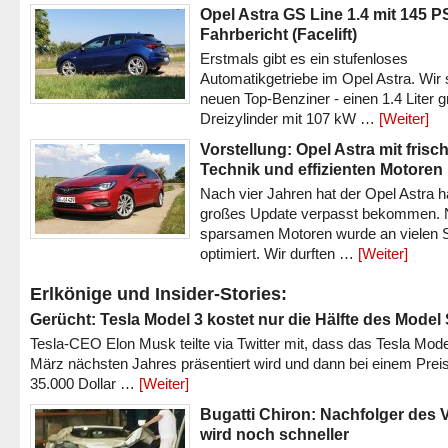
Opel Astra GS Line 1.4 mit 145 P
Fahrbericht (Facelift)
Erstmals gibt es ein stufenloses
Automatikgetriebe im Opel Astra. Wir 
neuen Top-Benziner - einen 1.4 Liter 
Dreizylinder mit 107 kW …
[Weiter]
Vorstellung: Opel Astra mit frisc
Technik und effizienten Motoren
Nach vier Jahren hat der Opel Astra h
großes Update verpasst bekommen.
sparsamen Motoren wurde an vielen S
optimiert. Wir durften …
[Weiter]
Erlkönige und Insider-Stories:
Gerücht: Tesla Model 3 kostet nur die Hälfte des Model
Tesla-CEO Elon Musk teilte via Twitter mit, dass das Tesla Mode
März nächsten Jahres präsentiert wird und dann bei einem Prei
35.000 Dollar …
[Weiter]
Bugatti Chiron: Nachfolger des 
wird noch schneller