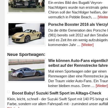
Ein erstes Bild des Bugatti Veyron-
Nachfolgers wurde nun erstmals gele
Chiron soll der Nachfolger heißen, der
vermutlich in Pebble Beach, …
[Weite
Porsche Boxster 2016 als Vierzy
Da die dritte Generation des Porsche
(981) bereits seit 2012 auf den Straßen 
wird es Zeit ihn ein wenig aufzubügeln
kommenden Jahr …
[Weiter]
Neue Sportwagen:
Wie können Auto-Fans eigentlic
selbst auf der Rennstrecke fahr
Mal einen Sportwagen oder gar einen
Rennwagen über eine Rennstrecke ja
Der Traum vieler Auto-Fans. Ein Trau
keiner bleiben muss. Denn …
[Weiter]
Boost Baby! Suzuki Swift Sport im Alltags-Check
Klein, leicht, schnell - der Suzuki Swift Sport mit 140 PS bringt n
Farbe, sondern vor allem Fahrspaß mit - zumindest unser auffäl