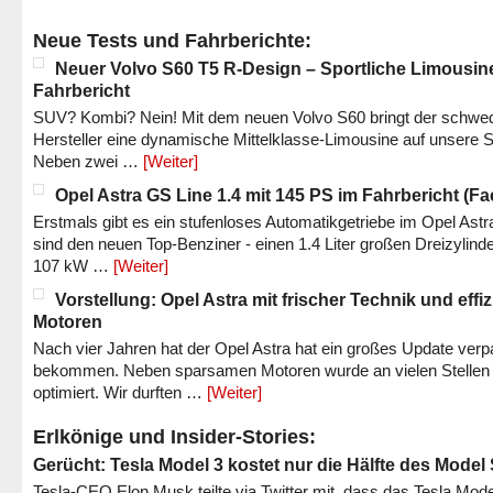
Neue Tests und Fahrberichte:
Neuer Volvo S60 T5 R-Design – Sportliche Limousin
Fahrbericht
SUV? Kombi? Nein! Mit dem neuen Volvo S60 bringt der schwe
Hersteller eine dynamische Mittelklasse-Limousine auf unsere S
Neben zwei …
[Weiter]
Opel Astra GS Line 1.4 mit 145 PS im Fahrbericht (Fac
Erstmals gibt es ein stufenloses Automatikgetriebe im Opel Astr
sind den neuen Top-Benziner - einen 1.4 Liter großen Dreizylinde
107 kW …
[Weiter]
Vorstellung: Opel Astra mit frischer Technik und effi
Motoren
Nach vier Jahren hat der Opel Astra hat ein großes Update verp
bekommen. Neben sparsamen Motoren wurde an vielen Stellen
optimiert. Wir durften …
[Weiter]
Erlkönige und Insider-Stories:
Gerücht: Tesla Model 3 kostet nur die Hälfte des Model
Tesla-CEO Elon Musk teilte via Twitter mit, dass das Tesla Mode