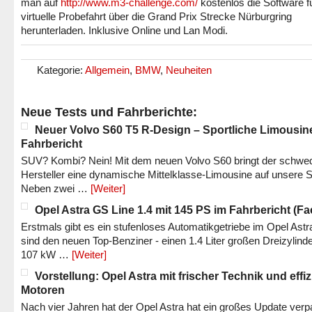
man auf
http://www.m3-challenge.com/
kostenlos die Software fü
virtuelle Probefahrt über die Grand Prix Strecke Nürburgring
herunterladen. Inklusive Online und Lan Modi.
Kategorie:
Allgemein
,
BMW
,
Neuheiten
Neue Tests und Fahrberichte:
Neuer Volvo S60 T5 R-Design – Sportliche Limousin
Fahrbericht
SUV? Kombi? Nein! Mit dem neuen Volvo S60 bringt der schwe
Hersteller eine dynamische Mittelklasse-Limousine auf unsere S
Neben zwei …
[Weiter]
Opel Astra GS Line 1.4 mit 145 PS im Fahrbericht (Fac
Erstmals gibt es ein stufenloses Automatikgetriebe im Opel Astr
sind den neuen Top-Benziner - einen 1.4 Liter großen Dreizylinde
107 kW …
[Weiter]
Vorstellung: Opel Astra mit frischer Technik und effi
Motoren
Nach vier Jahren hat der Opel Astra hat ein großes Update verp