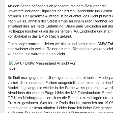
An den Seiten befinden sich Monitore, die dem Besucher die
umweltfreundlichen Highlights der letzten Jahrzehnte ins Gehirn
brennen. Der gesamte Aufstieg ist beleuchtet, das Licht pulsiert 
nach weiss, ähnlich der Statuslampe an einem Mac Rechner. Ic
empfand dies als nette Einführung. Diese paar Sekunden auf de
Rolltreppe löschen quasi die bisherigen IAA Eindrücke und man 
komfortabel in das BMW Reich geführt.
Oben angekommen, blicken wir hinab und stellen fest: BMW Fa
sind weisser als weiss. Reiner als rein. Sie sind gar wolkengleic
wünschte, sie wären auch so leicht.
So läuft man gegen den Uhrzeigersinn an der aktuellen Modellpa
vorbei, die in neutralen Farben ausgestellt sind, bis man zu den
Modellen gelangt, die wieder in der Farbe weiss präsentiert wer
Abschluss der oberen Etage bildet der M3 Fahrsimulator. Strecke
GP Kurs Nürburgring, hier gilt es die Bestzeit zu schlagen um e
Preis zu gewinnen. Was für ein Preis das ist, muss ich am 19.0
einmal genauer herausfinden. Leider hatte ich keine Gelegenheit
zu fahren. Die ganze Karosserie des M3 bewegt sich, von auss