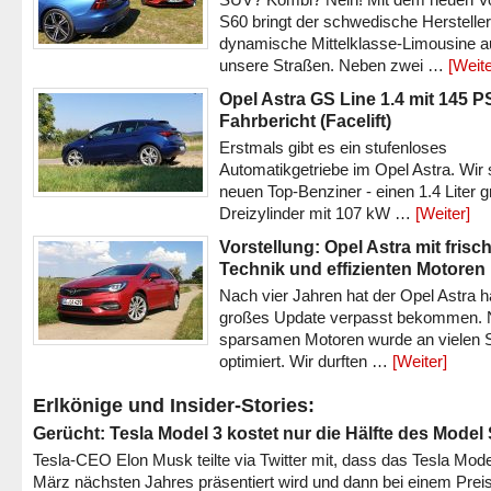
S60 bringt der schwedische Hersteller
dynamische Mittelklasse-Limousine a
unsere Straßen. Neben zwei …
[Weite
Opel Astra GS Line 1.4 mit 145 P
Fahrbericht (Facelift)
Erstmals gibt es ein stufenloses
Automatikgetriebe im Opel Astra. Wir 
neuen Top-Benziner - einen 1.4 Liter 
Dreizylinder mit 107 kW …
[Weiter]
Vorstellung: Opel Astra mit frisc
Technik und effizienten Motoren
Nach vier Jahren hat der Opel Astra h
großes Update verpasst bekommen.
sparsamen Motoren wurde an vielen S
optimiert. Wir durften …
[Weiter]
Erlkönige und Insider-Stories:
Gerücht: Tesla Model 3 kostet nur die Hälfte des Model
Tesla-CEO Elon Musk teilte via Twitter mit, dass das Tesla Mode
März nächsten Jahres präsentiert wird und dann bei einem Prei