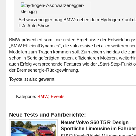
Schwarzenegger mag BMW: neben dem Hydrogen 7 auf d
L.A. Auto Show
BMW präsentiert somit die ersten Ergebnisse der Entwicklungss
„BMW EfficientDynamics“, die sukzessive bei allen weiteren ne
Modellen zum Tragen kommen soll. Zum einen sind das die zum
schon in Serie gefertigten neuen, effizienteren Motoren, weiterhi
auch Erfolg versprechende Features wie der „Start-Stop-Funktio
der Bremsenergie-Rückgewinnung.
Toyota ist also gewarnt!
Kategorie:
BMW
,
Events
Neue Tests und Fahrberichte:
Neuer Volvo S60 T5 R-Design –
Sportliche Limousine im Fahrber
SUV? Kombi? Nein! Mit dem neuen V