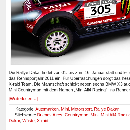
Die Rallye Dakar findet von 01. bis zum 16. Januar statt und leit
das Rennsportjahr 2011 ein. Für Überraschungen sorgt das hes
X-raid Team. Die Mannschaft schickt neben sechs BMW X3 auc
Mini Countryman mit dem Namen „Mini All4 Racing“ ins Rennen
[Weiterlesen…]
Kategorie:
Automarken
,
Mini
,
Motorsport
,
Rallye Dakar
Stichworte:
Buenos Aires
,
Countryman
,
Mini
,
Mini All4 Racin
Dakar
,
Wüste
,
X-raid