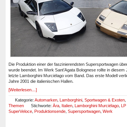
Die Produktion einer der faszinierendsten Supersportwagen übe
wurde beendet. Im Werk Sant’Agata Bolognese rollte in diesem 
letzte Lamborghini Murciélago vom Band. Das erste Modell verl
Jahre 2001 die italienischen Hallen.
[Weiterlesen…]
Kategorie:
Automarken
,
Lamborghini
,
Sportwagen & Exoten
,
Themen
Stichworte:
Ära
,
Italien
,
Lamborghini Murciélago
,
LP
SuperVeloce
,
Produktionsende
,
Supersportwagen
,
Werk