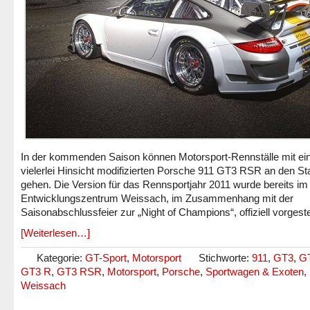
In der kommenden Saison können Motorsport-Rennställe mit ei
vielerlei Hinsicht modifizierten Porsche 911 GT3 RSR an den Sta
gehen. Die Version für das Rennsportjahr 2011 wurde bereits im
Entwicklungszentrum Weissach, im Zusammenhang mit der
Saisonabschlussfeier zur „Night of Champions“, offiziell vorgestel
[Weiterlesen…]
Kategorie:
GT-Sport
,
Motorsport
Stichworte:
911
,
GT3
,
G
GT3 R
,
GT3 RSR
,
Motorsport
,
Porsche
,
Sportwagen & Exoten
,
Weissach