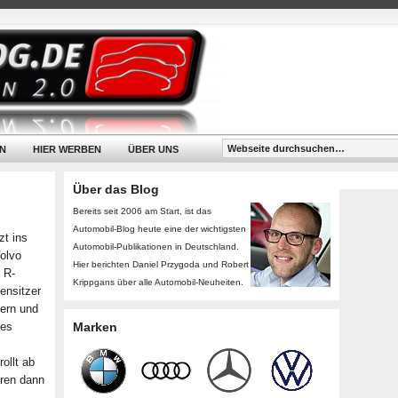
N
HIER WERBEN
ÜBER UNS
Über das Blog
Bereits seit 2006 am Start, ist das
Automobil-Blog heute eine der wichtigsten
zt ins
Automobil-Publikationen in Deutschland.
Volvo
Hier berichten Daniel Przygoda und Robert
 R-
Krippgans über alle Automobil-Neuheiten.
ensitzer
iern und
res
Marken
ollt ab
ren dann