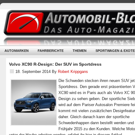
AUTOMARKEN
FAHRBERICHTE
THEMEN
SPORTWAGEN & EXOTE
Volvo XC90 R-Design: Der SUV im Sportdress
18. September 2014
By
Robert Krippgans
Die Schweden stecken ihren neuen SUV jet
Sportdress. Den gerade erst präsentierten 
XC90 wird es in Paris auch als Volvo XC 90
Design zu sehen geben. Der sportliche Sieb
wird auf dem Pariser Autosalon Premiere fe
kommt mit vielen zusätzlichen Designfeatu
daher. Gleich danach kann der sportliche
Schwedenhappen dann bestellt werden und r
Frühjahr 2015 zu den Kunden. Welche Moto
unter der Haube arbeiten werden, erfahrt ihr hier in diesem Artikel.