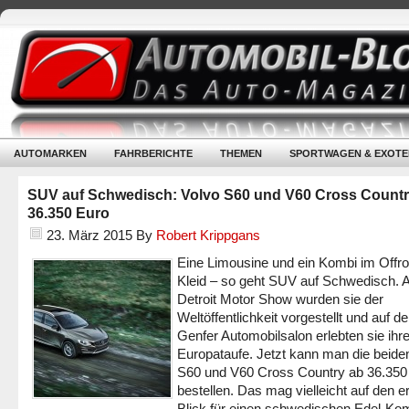
AUTOMARKEN
FAHRBERICHTE
THEMEN
SPORTWAGEN & EXOTE
SUV auf Schwedisch: Volvo S60 und V60 Cross Countr
36.350 Euro
23. März 2015
By
Robert Krippgans
Eine Limousine und ein Kombi im Offr
Kleid – so geht SUV auf Schwedisch. A
Detroit Motor Show wurden sie der
Weltöffentlichkeit vorgestellt und auf d
Genfer Automobilsalon erlebten sie ihr
Europataufe. Jetzt kann man die beide
S60 und V60 Cross Country ab 36.350
bestellen. Das mag vielleicht auf den e
Blick für einen schwedischen Edel-Kom