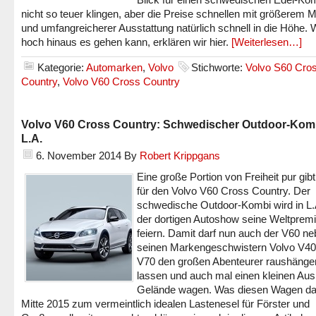
nicht so teuer klingen, aber die Preise schnellen mit größerem M
und umfangreicherer Ausstattung natürlich schnell in die Höhe. 
hoch hinaus es gehen kann, erklären wir hier.
[Weiterlesen…]
Kategorie:
Automarken
,
Volvo
Stichworte:
Volvo S60 Cro
Country
,
Volvo V60 Cross Country
Volvo V60 Cross Country: Schwedischer Outdoor-Komb
L.A.
6. November 2014
By
Robert Krippgans
Eine große Portion von Freiheit pur gibt
für den Volvo V60 Cross Country. Der
schwedische Outdoor-Kombi wird in L.
der dortigen Autoshow seine Weltprem
feiern. Damit darf nun auch der V60 n
seinen Markengeschwistern Volvo V40
V70 den großen Abenteurer raushänge
lassen und auch mal einen kleinen Ausri
Gelände wagen. Was diesen Wagen da
Mitte 2015 zum vermeintlich idealen Lastenesel für Förster und