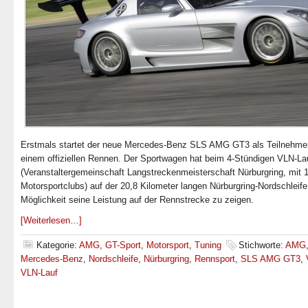
Erstmals startet der neue Mercedes-Benz SLS AMG GT3 als Teilnehmer
einem offiziellen Rennen. Der Sportwagen hat beim 4-Stündigen VLN-La
(Veranstaltergemeinschaft Langstreckenmeisterschaft Nürburgring, mit 
Motorsportclubs) auf der 20,8 Kilometer langen Nürburgring-Nordschleife
Möglichkeit seine Leistung auf der Rennstrecke zu zeigen.
[Weiterlesen…]
Kategorie:
AMG
,
GT-Sport
,
Motorsport
,
Tuning
Stichworte:
AMG
Mercedes-Benz
,
Nordschleife
,
Nürburgring
,
Rennsport
,
SLS AMG GT3
,
VLN-Lauf