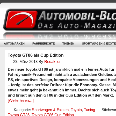
AUTOMARKEN
FAHRBERICHTE
THEMEN
SPORTWAGEN & EXOTE
Toyota GT86 als Cup Edition
29. März 2013
By
Redaktion
Der neue Toyota GT86 ist ja wirklich mal ein feines Auto für
Fahrdynamik-Freund mit nicht allzu ausladendem Geldbeute
PS, ein sportives Design, kompakte Abmessungen und Heck
– fertig ist das perfekte Driftcar füpr die Economy-Klasse. A
etwas mehr geht ja bekanntlich immer. Dachte sich auch To
und bringt nun den GT86 in der Cup Edition auf den Markt.
[Weiterlesen…]
Kategorie:
Sportwagen & Exoten
,
Toyota
,
Tuning
Stichwor
Toyota GT86
,
Toyota GT86 Cup Edition