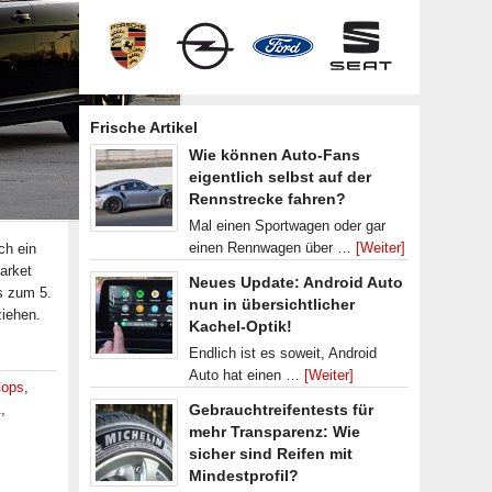
Frische Artikel
Wie können Auto-Fans
eigentlich selbst auf der
Rennstrecke fahren?
Mal einen Sportwagen oder gar
einen Rennwagen über …
[Weiter]
ch ein
arket
Neues Update: Android Auto
s zum 5.
nun in übersichtlicher
ziehen.
Kachel-Optik!
Endlich ist es soweit, Android
Auto hat einen …
[Weiter]
ops
,
A
,
Gebrauchtreifentests für
mehr Transparenz: Wie
sicher sind Reifen mit
Mindestprofil?