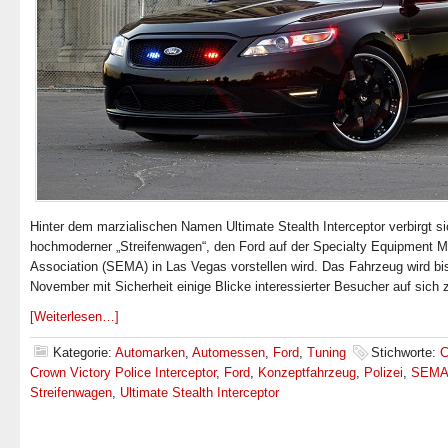
Hinter dem marzialischen Namen Ultimate Stealth Interceptor verbirgt si
hochmoderner „Streifenwagen“, den Ford auf der Specialty Equipment M
Association (SEMA) in Las Vegas vorstellen wird. Das Fahrzeug wird bi
November mit Sicherheit einige Blicke interessierter Besucher auf sich 
[Weiterlesen…]
Kategorie:
Automarken
,
Automessen
,
Ford
,
Tuning
Stichworte:
C
Crown Victory Police Interceptor
,
Ford
,
Konzeptfahrzeug
,
Polizei
,
SEM
Streifenwagen
,
Ultimate Stealth Interceptor