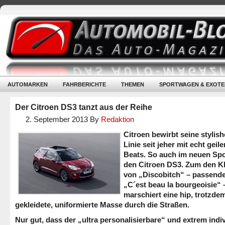
AUTOMARKEN
FAHRBERICHTE
THEMEN
SPORTWAGEN & EXOTE
Der Citroen DS3 tanzt aus der Reihe
2. September 2013
By
Redaktion
Citroen bewirbt seine stylis
Linie seit jeher mit echt geil
Beats. So auch im neuen Spo
den Citroen DS3. Zum den K
von „Discobitch“ – passender
„C´est beau la bourgeoisie“ 
marschiert eine hip, trotzde
gekleidete, uniformierte Masse durch die Straßen.
Nur gut, dass der „ultra personalisierbare“ und extrem indiv