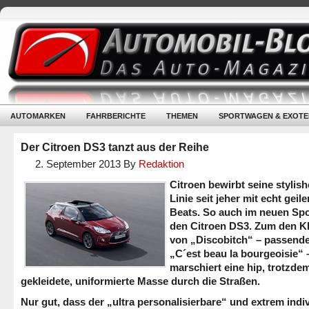
AUTOMARKEN
FAHRBERICHTE
THEMEN
SPORTWAGEN & EXOTE
Der Citroen DS3 tanzt aus der Reihe
2. September 2013
By
Redaktion
Citroen bewirbt seine stylis
Linie seit jeher mit echt geil
Beats. So auch im neuen Spo
den Citroen DS3. Zum den K
von „Discobitch“ – passender
„C´est beau la bourgeoisie“ 
marschiert eine hip, trotzde
gekleidete, uniformierte Masse durch die Straßen.
Nur gut, dass der „ultra personalisierbare“ und extrem indiv