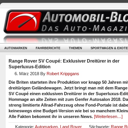
AUTOMARKEN
FAHRBERICHTE
THEMEN
SPORTWAGEN & EXOTE
Range Rover SV Coupé: Exklusiver Dreitürer in der
Superluxus-Edition
6. März 2018
By
Robert Krippgans
Die Briten starteten ihre Produktion vor knapp 50 Jahren mi
dreitürigen Geländewagen. Jetzt bringt man mit dem Range
SV Coupé einen exklusiven Dreitürer in der Superluxus-Edit
Hommage an alte Zeiten mit zum Genfer Autosalon 2018. D
streng limitierte Allrad-Fahrzeug ohne Fond-Portale ist dabe
keineswegs eine Budget-Version wie bei so manchem Klei
Alle Fakten bekommt ihr in unseren News.
[Weiterlesen…]
Kategorie:
Automarken
,
Land Rover
Stichworte:
Range R