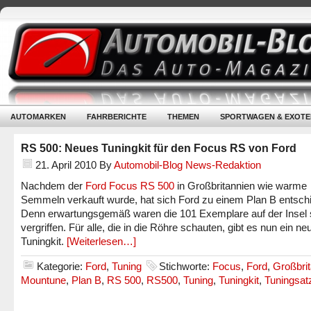
AUTOMARKEN
FAHRBERICHTE
THEMEN
SPORTWAGEN & EXOTE
RS 500: Neues Tuningkit für den Focus RS von Ford
21. April 2010
By
Automobil-Blog News-Redaktion
Nachdem der
Ford Focus RS 500
in Großbritannien wie warme
Semmeln verkauft wurde, hat sich Ford zu einem Plan B entsch
Denn erwartungsgemäß waren die 101 Exemplare auf der Insel 
vergriffen. Für alle, die in die Röhre schauten, gibt es nun ein ne
Tuningkit.
[Weiterlesen…]
Kategorie:
Ford
,
Tuning
Stichworte:
Focus
,
Ford
,
Großbri
Mountune
,
Plan B
,
RS 500
,
RS500
,
Tuning
,
Tuningkit
,
Tuningsat