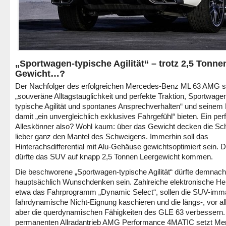
„Sportwagen-typische Agilität“ – trotz 2,5 Tonne
Gewicht…?
Der Nachfolger des erfolgreichen Mercedes-Benz ML 63 AMG so
„souveräne Alltagstauglichkeit und perfekte Traktion, Sportwage
typische Agilität und spontanes Ansprechverhalten“ und seinem
damit „ein unvergleichlich exklusives Fahrgefühl“ bieten. Ein per
Alleskönner also? Wohl kaum: über das Gewicht decken die S
lieber ganz den Mantel des Schweigens. Immerhin soll das
Hinterachsdifferential mit Alu-Gehäuse gewichtsoptimiert sein.
dürfte das SUV auf knapp 2,5 Tonnen Leergewicht kommen.
Die beschworene „Sportwagen-typische Agilität“ dürfte demnach
hauptsächlich Wunschdenken sein. Zahlreiche elektronische Hel
etwa das Fahrprogramm „Dynamic Select“, sollen die SUV-imm
fahrdynamische Nicht-Eignung kaschieren und die längs-, vor a
aber die querdynamischen Fähigkeiten des GLE 63 verbessern
permanenten Allradantrieb AMG Performance 4MATIC setzt Me