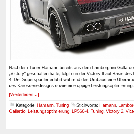
Nachdem Tuner Hamann bereits aus dem Lamborghini Gallardo
„Victory“ geschaffen hatte, folgt nun der Victory II auf Basis des
4. Der Supersportler erfährt während des Umbaus eine Überarb
des Karosseriedesigns sowie eine üppige Leistungsoptimierung.
[Weiterlesen…]
Kategorie:
Hamann
,
Tuning
Stichworte:
Hamann
,
Lamborg
Gallardo
,
Leistungsoptimierung
,
LP560-4
,
Tuning
,
Victory 2
,
Vict