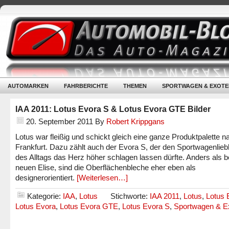
AUTOMARKEN
FAHRBERICHTE
THEMEN
SPORTWAGEN & EXOTE
IAA 2011: Lotus Evora S & Lotus Evora GTE Bilder
20. September 2011
By
Robert Krippgans
Lotus war fleißig und schickt gleich eine ganze Produktpalette n
Frankfurt. Dazu zählt auch der Evora S, der den Sportwagenlie
des Alltags das Herz höher schlagen lassen dürfte. Anders als 
neuen Elise, sind die Oberflächenbleche eher eben als
designerorientiert.
[Weiterlesen…]
Kategorie:
IAA
,
Lotus
Stichworte:
IAA 2011
,
Lotus
,
Lotus 
Lotus Evora
,
Lotus Evora GTE
,
Lotus Evora S
,
Sportwagen & E