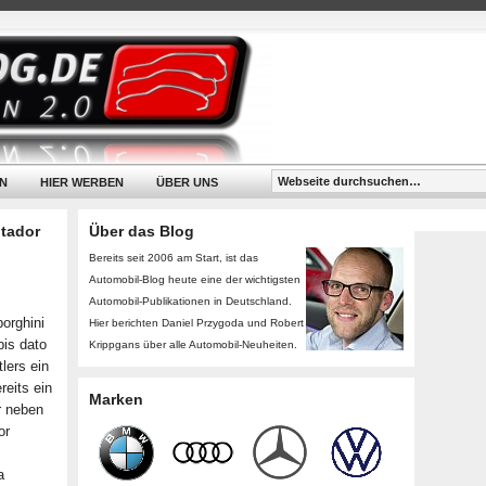
N
HIER WERBEN
ÜBER UNS
ntador
Über das Blog
Bereits seit 2006 am Start, ist das
Automobil-Blog heute eine der wichtigsten
Automobil-Publikationen in Deutschland.
orghini
Hier berichten Daniel Przygoda und Robert
bis dato
Krippgans über alle Automobil-Neuheiten.
lers ein
eits ein
Marken
er neben
or
a