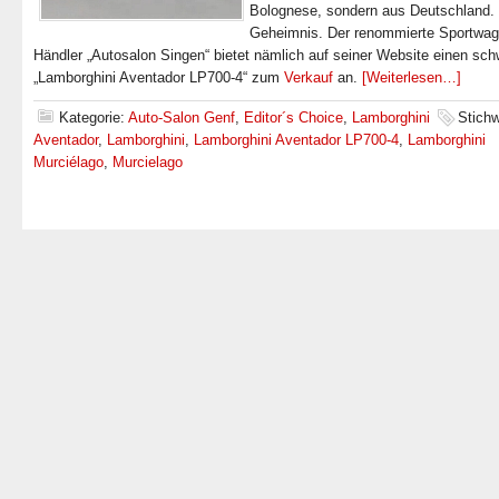
Bolognese, sondern aus Deutschland.
Geheimnis. Der renommierte Sportwag
Händler „Autosalon Singen“ bietet nämlich auf seiner Website einen sc
„Lamborghini Aventador LP700-4“ zum
Verkauf
an.
[Weiterlesen…]
Kategorie:
Auto-Salon Genf
,
Editor´s Choice
,
Lamborghini
Stichw
Aventador
,
Lamborghini
,
Lamborghini Aventador LP700-4
,
Lamborghini
Murciélago
,
Murcielago