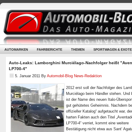
AUTOMARKEN
FAHRBERICHTE
THEMEN
SPORTWAGEN & EXOTE
Auto-Leaks: Lamborghini Murciélago-Nachfolger heißt "Ave
LP700-4"
5. Januar 2011
By
Automobil-Blog News-Redaktion
2012 erst soll der Nachfolger des Lamb
Murciélago beim Händler stehen. Und 
ist der Name des neuen Italo-Übersport
gut gehütetes Geheimnis. Nachdem ber
offizieller Katalog“ aufgetaucht war, d
harten Fakten auch den Titel „Aventad
LP700-4“ verriet, kommt eine weitere
Bestätigung nicht etwa aus Sant‘ Agat