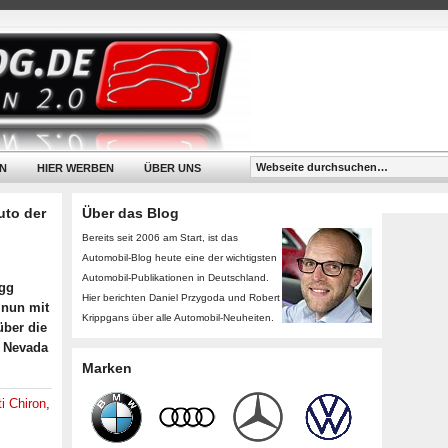
N
HIER WERBEN
ÜBER UNS
uto der
Über das Blog
Bereits seit 2006 am Start, ist das
Automobil-Blog heute eine der wichtigsten
Automobil-Publikationen in Deutschland.
egg
Hier berichten Daniel Przygoda und Robert
 nun mit
Krippgans über alle Automobil-Neuheiten.
über die
n Nevada
Marken
i Chiron
,