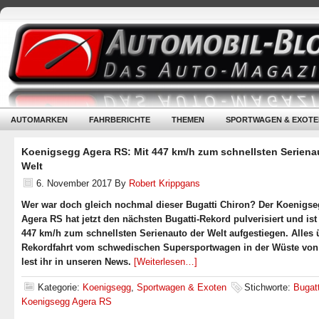
AUTOMARKEN
FAHRBERICHTE
THEMEN
SPORTWAGEN & EXOTE
Koenigsegg Agera RS: Mit 447 km/h zum schnellsten Seriena
Welt
6. November 2017
By
Robert Krippgans
Wer war doch gleich nochmal dieser Bugatti Chiron? Der Koenigs
Agera RS hat jetzt den nächsten Bugatti-Rekord pulverisiert und ist
447 km/h zum schnellsten Serienauto der Welt aufgestiegen. Alles 
Rekordfahrt vom schwedischen Supersportwagen in der Wüste vo
lest ihr in unseren News.
[Weiterlesen…]
Kategorie:
Koenigsegg
,
Sportwagen & Exoten
Stichworte:
Bugatt
Koenigsegg Agera RS