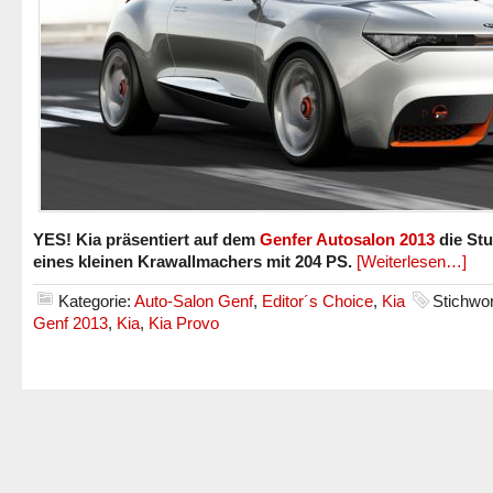
YES! Kia präsentiert auf dem
Genfer Autosalon 2013
die Stu
eines kleinen Krawallmachers mit 204 PS.
[Weiterlesen…]
Kategorie:
Auto-Salon Genf
,
Editor´s Choice
,
Kia
Stichwor
Genf 2013
,
Kia
,
Kia Provo