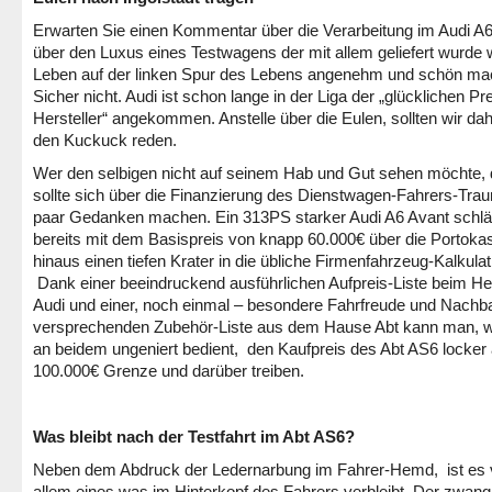
Erwarten Sie einen Kommentar über die Verarbeitung im Audi A
über den Luxus eines Testwagens der mit allem geliefert wurde
Leben auf der linken Spur des Lebens angenehm und schön ma
Sicher nicht. Audi ist schon lange in der Liga der „glücklichen P
Hersteller“ angekommen. Anstelle über die Eulen, sollten wir da
den Kuckuck reden.
Wer den selbigen nicht auf seinem Hab und Gut sehen möchte, 
sollte sich über die Finanzierung des Dienstwagen-Fahrers-Tra
paar Gedanken machen. Ein 313PS starker Audi A6 Avant schlä
bereits mit dem Basispreis von knapp 60.000€ über die Portoka
hinaus einen tiefen Krater in die übliche Firmenfahrzeug-Kalkulat
Dank einer beeindruckend ausführlichen Aufpreis-Liste beim Her
Audi und einer, noch einmal – besondere Fahrfreude und Nachb
versprechenden Zubehör-Liste aus dem Hause Abt kann man, w
an beidem ungeniert bedient, den Kaufpreis des Abt AS6 locker 
100.000€ Grenze und darüber treiben.
Was bleibt nach der Testfahrt im Abt AS6?
Neben dem Abdruck der Ledernarbung im Fahrer-Hemd, ist es 
allem eines was im Hinterkopf des Fahrers verbleibt. Der zwang