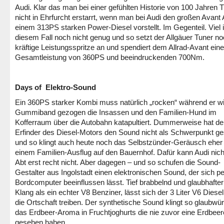
Audi. Klar das man bei einer gefühlten Historie von 100 Jahren 
nicht in Ehrfurcht erstarrt, wenn man bei Audi den großen Avant 
einem 313PS starken Power-Diesel vorstellt. Im Gegenteil. Viel i
diesem Fall noch nicht genug und so setzt der Allgäuer Tuner no
kräftige Leistungsspritze an und spendiert dem Allrad-Avant eine
Gesamtleistung von 360PS und beeindruckenden 700Nm.
Days of Elektro-Sound
Ein 360PS starker Kombi muss natürlich „rocken“ während er w
Gummiband gezogen die Insassen und den Familien-Hund im
Kofferraum über die Autobahn katapultiert. Dummerweise hat de
Erfinder des Diesel-Motors den Sound nicht als Schwerpunkt ge
und so klingt auch heute noch das Selbstzünder-Geräusch eher
einem Familien-Ausflug auf den Bauernhof. Dafür kann Audi nic
Abt erst recht nicht. Aber dagegen – und so schufen die Sound-
Gestalter aus Ingolstadt einen elektronischen Sound, der sich pe
Bordcomputer beeinflussen lässt. Tief brabbelnd und glaubhafter
Klang als ein echter V8 Benziner, lässt sich der 3 Liter V6 Diese
die Ortschaft treiben. Der synthetische Sound klingt so glaubwür
das Erdbeer-Aroma in Fruchtjoghurts die nie zuvor eine Erdbeer
gesehen haben.