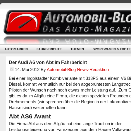
AUTOMARKEN
FAHRBERICHTE
THEMEN
SPORTWAGEN & EXOTE
Der Audi A6 von Abt im Fahrbericht
14. Mai 2012
By
Automobil-Blog News-Redaktion
Bei einer Ingolstädter Kombivariante mit 313PS aus einem V6 Bi
Diesel, kommt vermutlich nur bei den abgebrühtesten Langstre
Piloten der Wunsch nach noch etwas mehr Leistung auf. Zum 
gibt es da im Allgäu eine Firma, die diesen speziellen Freunden 
Drehmoments (wir sprechen über die Region in der Lokomotive
Hause sind) weiterhelfen kann.
Abt AS6 Avant
Die Firma Abt aus dem Allgäu hat eine lange Tradition in der
Leistungssteigerung von Fahrzeugen aus dem Hause Volkswag