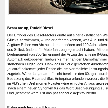
Beam me up, Rudolf Diesel
Der Erfinder des Diesel-Motors dürfte auf einer ekstatischen We
Glücks schwimmen, würde er erfahren können, was Audi und di
Allgäuer Buben von Abt aus dem schnöden und 120 Jahre alten 
des Selbstzünders für Motorfahrzeuge gemacht haben. Mit de
Drehmoment von 700Nm erinnert der Anzug des an eine 8-Gan
Automatik gekoppelten Triebwerks mehr an den Dampfhammer 
startenden Flugzeuges. Dank des in Serie gelieferten Allradantri
„quattro“ bekommt jeder Reifen die ihm verträgliche Leistungsdo
zugeteilt. Wäre das „beamen“ nicht bereits in den 60zigern durch
Besatzung des Raumschiffes Enterprise erfunden worden, die Te
im Abt’schen Drehmoment-Laster wäre ein guter Anlass gewese
nach einem neuen Synonym für das Wort Beschleunigung zu s
Und „beamen“ wäre just das passgenaue Adjektiv hierfür.
Eulen nach Ingolstadt tragen