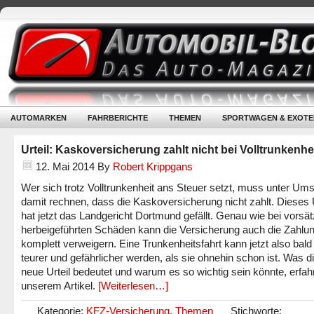
AUTOMARKEN
FAHRBERICHTE
THEMEN
SPORTWAGEN & EXOTE
Urteil: Kaskoversicherung zahlt nicht bei Volltrunkenhe
12. Mai 2014
By
Robert Krippgans
Wer sich trotz Volltrunkenheit ans Steuer setzt, muss unter Um
damit rechnen, dass die Kaskoversicherung nicht zahlt. Dieses U
hat jetzt das Landgericht Dortmund gefällt. Genau wie bei vorsät
herbeigeführten Schäden kann die Versicherung auch die Zahlu
komplett verweigern. Eine Trunkenheitsfahrt kann jetzt also bal
teurer und gefährlicher werden, als sie ohnehin schon ist. Was d
neue Urteil bedeutet und warum es so wichtig sein könnte, erfahrt
unserem Artikel.
[Weiterlesen…]
Kategorie:
KFZ-Versicherung
,
Themen
Stichworte: