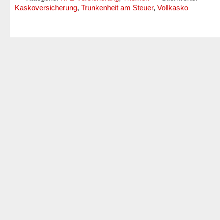
Kaskoversicherung
,
Trunkenheit am Steuer
,
Vollkasko