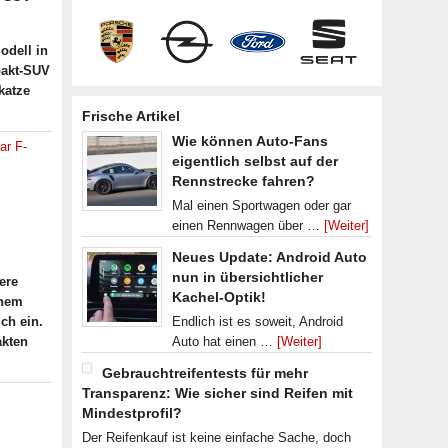
odell in
pakt-SUV
katze
Frische Artikel
Wie können Auto-Fans
ar F-
eigentlich selbst auf der
Rennstrecke fahren?
Mal einen Sportwagen oder gar
einen Rennwagen über …
[Weiter]
Neues Update: Android Auto
nun in übersichtlicher
ere
Kachel-Optik!
inem
ch ein.
Endlich ist es soweit, Android
akten
Auto hat einen …
[Weiter]
Gebrauchtreifentests für mehr
Transparenz: Wie sicher sind Reifen mit
Mindestprofil?
Der Reifenkauf ist keine einfache Sache, doch