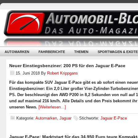
AUTOMARKEN
FAHRBERICHTE
THEMEN
SPORTWAGEN & EXOTE
Neuer Einstiegsbenziner: 200 PS für den Jaguar E-Pace
15. Juni 2018
By
Robert Krippgans
Für das kompakte SUV Jaguar E-Pace gibt es ab sofort einen neue
Einstiegsbenziner: Ein 2,0 Liter großer Vier-Zylinder-Turbobenziner
PS. Der beschleunigt den AWD P200 in 8,2 Sekunden von null auf 
und auf maximal 216 km/h. Alle Details und den Preis bekommt ihr
unseren News.
[Weiterlesen…]
Kategorie:
Automarken
,
Jaguar
Stichworte:
Jaguar E-Pace
Jaguar E-Pace: Marktstart für das 34.950 Euro teure Kompak