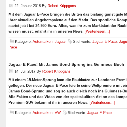
22. Januar 2018
By
Robert Krippgans
Mit dem Jaguar E-Pace bringen die Briten das bislang günstigste M
ihrer aktuellen Angebotspalette auf den Markt. Das sportliche Kom
startet jetzt bei 34.950 Euro. Alles, was ihr zum Marktstart der Raub
wissen müsst, erfahrt ihr in unseren News.
[Weiterlesen…]
Kategorie:
Automarken
,
Jaguar
Stichworte:
Jaguar E-Pace
,
Jagu
Pace
Jaguar E-Pace: Mit James Bond-Sprung ins Guinness-Buch
14. Juli 2017
By
Robert Krippgans
Mit einem 15-Meter-Sprung kam die Raubkatze zur Londoner Premi
geflogen. Der neue Jaguar E-Pace feierte seine Weltpremiere mit e
James Bond-Sprung und zog so auch gleich noch ins Guinness-Bu
Alle Fakten und das Video von der spektakulären Aktion des komp
Premium-SUV bekommt ihr in unseren News.
[Weiterlesen…]
Kategorie:
Automarken
,
VW
Stichworte:
Jaguar E-Pace