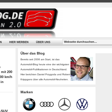
N
HIER WERBEN
ÜBER UNS
Über das Blog
Bereits seit 2006 am Start, ist das
Automobil-Blog heute eine der wichtigsten
n
Automobil-Publikationen in Deutschland.
 mit 200
Hier berichten Daniel Przygoda und Robert
100 km/h
Krippgans über alle Automobil-Neuheiten.
 in
Marken
t-SUV