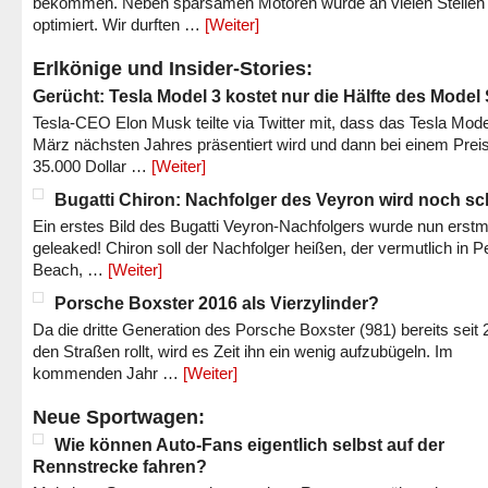
bekommen. Neben sparsamen Motoren wurde an vielen Stellen
optimiert. Wir durften …
[Weiter]
Erlkönige und Insider-Stories:
Gerücht: Tesla Model 3 kostet nur die Hälfte des Model
Tesla-CEO Elon Musk teilte via Twitter mit, dass das Tesla Mode
März nächsten Jahres präsentiert wird und dann bei einem Prei
35.000 Dollar …
[Weiter]
Bugatti Chiron: Nachfolger des Veyron wird noch sc
Ein erstes Bild des Bugatti Veyron-Nachfolgers wurde nun erstm
geleaked! Chiron soll der Nachfolger heißen, der vermutlich in P
Beach, …
[Weiter]
Porsche Boxster 2016 als Vierzylinder?
Da die dritte Generation des Porsche Boxster (981) bereits seit 
den Straßen rollt, wird es Zeit ihn ein wenig aufzubügeln. Im
kommenden Jahr …
[Weiter]
Neue Sportwagen:
Wie können Auto-Fans eigentlich selbst auf der
Rennstrecke fahren?