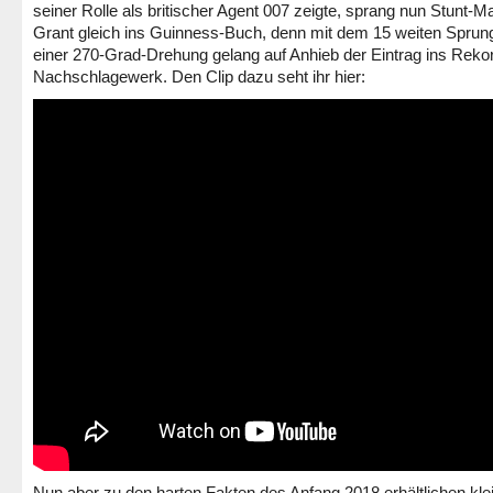
seiner Rolle als britischer Agent 007 zeigte, sprang nun Stunt-M
Grant gleich ins Guinness-Buch, denn mit dem 15 weiten Sprung
einer 270-Grad-Drehung gelang auf Anhieb der Eintrag ins Reko
Nachschlagewerk. Den Clip dazu seht ihr hier:
Nun aber zu den harten Fakten des Anfang 2018 erhältlichen kle