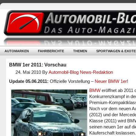
AUTOMARKEN
FAHRBERICHTE
THEMEN
SPORTWAGEN & EXOTE
BMW 1er 2011: Vorschau
24. Mai 2010
By
Automobil-Blog News-Redaktion
Update 05.06.2011:
Offizielle Vorstellung –
Neuer BMW 1er
!
BMW
eröffnet ab 2011 
Konkurrenzkampf in de
Premium-Kompaktklas
Noch vor dem neuen Au
(2012) und der Merced
Klasse (2011) wird B
seinen neuen 1er auf di
Käuferschaft loslassen.