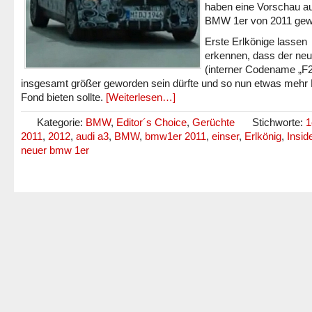
haben eine Vorschau au
BMW 1er von 2011 gew
Erste Erlkönige lassen
erkennen, dass der neu
(interner Codename „F2
insgesamt größer geworden sein dürfte und so nun etwas mehr 
Fond bieten sollte.
[Weiterlesen…]
Kategorie:
BMW
,
Editor´s Choice
,
Gerüchte
Stichworte:
1
2011
,
2012
,
audi a3
,
BMW
,
bmw1er 2011
,
einser
,
Erlkönig
,
Insid
neuer bmw 1er