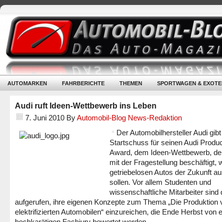
AUTOMARKEN
FAHRBERICHTE
THEMEN
SPORTWAGEN & EXOTE
Audi ruft Ideen-Wettbewerb ins Leben
7. Juni 2010
By
Automobil-Blog News-Redaktion
Der Automobilhersteller Audi gib
Startschuss für seinen Audi Produc
Award, dem Ideen-Wettbewerb, der
mit der Fragestellung beschäftigt, 
getriebelosen Autos der Zukunft a
sollen. Vor allem Studenten und
wissenschaftliche Mitarbeiter sind
aufgerufen, ihre eigenen Konzepte zum Thema „Die Produktion 
elektrifizierten Automobilen“ einzureichen, die Ende Herbst von e
hochkarätigen Fachjury bewertet werden.