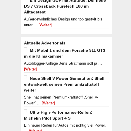
Ein Design-SUV mit Attitude: Der neue
DS 7 Crossback Puretech 180 im
Alltagstest
Außergewöhnliches Design und top gestylt bis
unter …
[Weiter]
Aktuelle Advertorials
Mit Mobil 1 und dem Porsche 911 GT3
in die Klimakammer
Autoblogger-Kollege Jens Stratmann soll ja …
[Weiter]
Neue Shell V-Power Generation: Shell
entwickwelt seinen Premiumkraftstoff
weiter
Shell hat seinen Premiumkraftstoff „Shell V-
Power“ …
[Weiter]
Ultra-High-Performance-Reifen:
Michelin Pilot Sport 4 S
Ein neuer Reifen für Autos mit richtig viel Power.