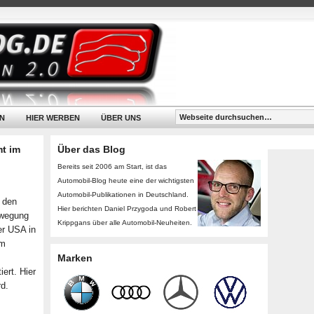
N
HIER WERBEN
ÜBER UNS
t im
Über das Blog
Bereits seit 2006 am Start, ist das
Automobil-Blog heute eine der wichtigsten
Automobil-Publikationen in Deutschland.
 den
Hier berichten Daniel Przygoda und Robert
ewegung
Krippgans über alle Automobil-Neuheiten.
er USA in
em
Marken
ert. Hier
rd.