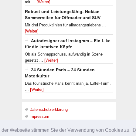
mit …
[Weiter]
Robust und Leistungsfähig: Nokian
Sommerreifen für Offroader und SUV
Mit drei Produktlinien für allradangetriebene …
[Weiter]
Autodesigner auf Instagram – Ein Like
für die kreativen Köpfe
Ob als Schnappschuss, aufwändig in Szene
gesetzt …
[Weiter]
24 Stunden Paris – 24 Stunden
Motorkultur
Das touristische Paris kennt man ja. Eiffel-Turm,
…
[Weiter]
Datenschutzerklärung
Impressum
g der Webseite stimmen Sie der Verwendung von Cookies zu.
D
URHEBERRECHT © 2026 ·
SLEEK THEME
ON
GENESIS FRAMEWORK
·
WORDPRES