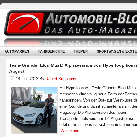
AUTOMARKEN
FAHRBERICHTE
THEMEN
SPORTWAGEN & EXOTE
Tesla-Gründer Elon Musk: Alphaversion von Hyperloop komm
August
18. Juli 2013
By
Robert Krippgans
Mit Hyperloop will Tesla-Gründer Elon Musk
Menschen eine völlig neue Form der Fortb
nahebringen. Von der Ost- zur Westküste d
einer Stunde und damit schneller als mit d
Flugzeug. Die Alphaversion des neuen
Transportmittels wird am 12. August präsenti
erfahrt ihr, um was es sich genau drehen wi
[Weiterlesen…]