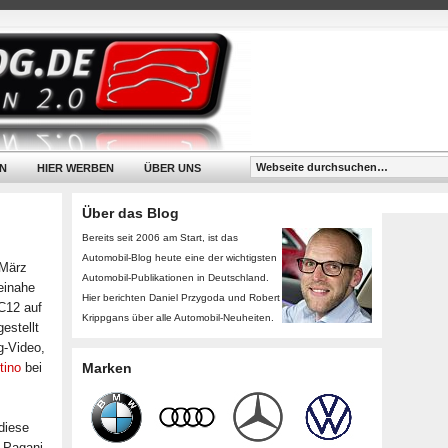
N
HIER WERBEN
ÜBER UNS
Über das Blog
Bereits seit 2006 am Start, ist das
Automobil-Blog heute eine der wichtigsten
 März
Automobil-Publikationen in Deutschland.
einahe
Hier berichten Daniel Przygoda und Robert
C12 auf
Krippgans über alle Automobil-Neuheiten.
estellt
g-Video,
tino
bei
Marken
diese
 Pagani