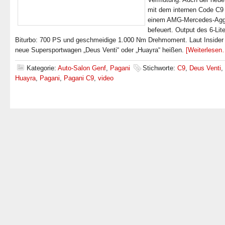
mit dem internen Code C9 
einem AMG-Mercedes-Agg
befeuert. Output des 6-Lit
Biturbo: 700 PS und geschmeidige 1.000 Nm Drehmoment. Laut Insider s
neue Supersportwagen „Deus Venti“ oder „Huayra“ heißen.
[Weiterlesen
Kategorie:
Auto-Salon Genf
,
Pagani
Stichworte:
C9
,
Deus Venti
,
Huayra
,
Pagani
,
Pagani C9
,
video