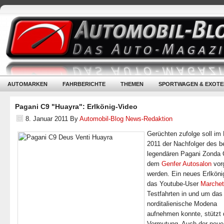
AUTOMARKEN
FAHRBERICHTE
THEMEN
SPORTWAGEN & EXOTE
Pagani C9 "Huayra": Erlkönig-Video
8. Januar 2011
By
Automobil-Blog News-Redaktion
Gerüchten zufolge soll im
2011 der Nachfolger des b
legendären Pagani Zonda 
dem
Genfer Autosalon
vorg
werden. Ein neues Erlköni
das Youtube-User
Marchet
Testfahrten in und um das
norditalienische Modena
aufnehmen konnte, stützt 
Vermutung. Auch der neue