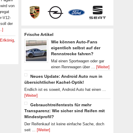
wird von
regat
er-V12-
oll der
…]
Frische Artikel
Erlkönig
,
Wie können Auto-Fans
eigentlich selbst auf der
Rennstrecke fahren?
Mal einen Sportwagen oder gar
einen Rennwagen über …
[Weiter]
Neues Update: Android Auto nun in
übersichtlicher Kachel-Optik!
Endlich ist es soweit, Android Auto hat einen …
[Weiter]
Gebrauchtreifentests für mehr
Transparenz: Wie sicher sind Reifen mit
Mindestprofil?
Der Reifenkauf ist keine einfache Sache, doch
seit …
[Weiter]