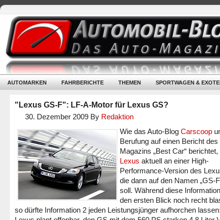
AUTOMARKEN
FAHRBERICHTE
THEMEN
SPORTWAGEN & EXOTE
"Lexus GS-F": LF-A-Motor für Lexus GS?
30. Dezember 2009
By
Redaktion
Wie das Auto-Blog
Carscoop
un
Berufung auf einen Bericht des
Magazins „Best Car“ berichtet, 
Lexus
aktuell an einer High-
Performance-Version des Lex
die dann auf den Namen „GS-F
soll. Während diese Information
den ersten Blick noch recht bla
so dürfte Information 2 jeden Leistungsjünger aufhorchen lassen
Lexus plant offenbar, den GS mit dem 560 PS starken 4,8 Liter 