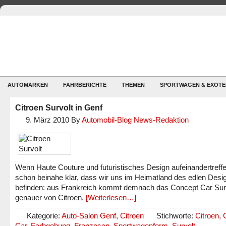
AUTOMARKEN
FAHRBERICHTE
THEMEN
SPORTWAGEN & EXOTE
Citroen Survolt in Genf
9. März 2010
By
Automobil-Blog News-Redaktion
Wenn Haute Couture und futuristisches Design aufeinandertreffen
schon beinahe klar, dass wir uns im Heimatland des edlen Desi
befinden: aus Frankreich kommt demnach das Concept Car Surv
genauer von Citroen.
[Weiterlesen…]
Kategorie:
Auto-Salon Genf
,
Citroen
Stichworte:
Citroen
,
Car
,
Farbgebung
,
Franzosen
,
Sportwagenform
,
Survolt