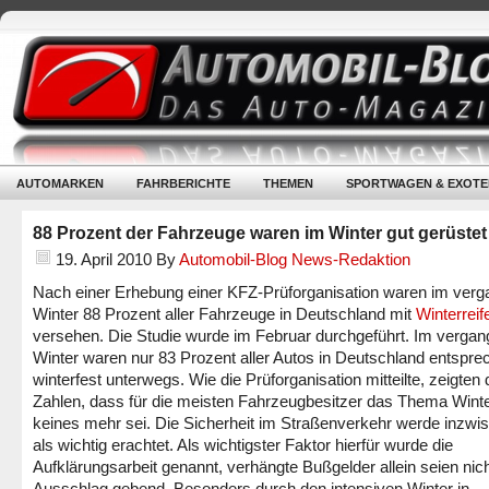
AUTOMARKEN
FAHRBERICHTE
THEMEN
SPORTWAGEN & EXOTE
88 Prozent der Fahrzeuge waren im Winter gut gerüstet
19. April 2010
By
Automobil-Blog News-Redaktion
Nach einer Erhebung einer KFZ-Prüforganisation waren im ver
Winter 88 Prozent aller Fahrzeuge in Deutschland mit
Winterreif
versehen. Die Studie wurde im Februar durchgeführt. Im verga
Winter waren nur 83 Prozent aller Autos in Deutschland entspr
winterfest unterwegs. Wie die Prüforganisation mitteilte, zeigten 
Zahlen, dass für die meisten Fahrzeugbesitzer das Thema Winte
keines mehr sei. Die Sicherheit im Straßenverkehr werde inzwi
als wichtig erachtet. Als wichtigster Faktor hierfür wurde die
Aufklärungsarbeit genannt, verhängte Bußgelder allein seien nic
Ausschlag gebend. Besonders durch den intensiven Winter in