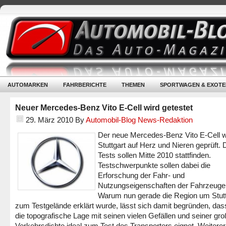
AUTOMARKEN
FAHRBERICHTE
THEMEN
SPORTWAGEN & EXOTE
Neuer Mercedes-Benz Vito E-Cell wird getestet
29. März 2010
By
Automobil-Blog News-Redaktion
Der neue Mercedes-Benz Vito E-Cell wi
Stuttgart auf Herz und Nieren geprüft. 
Tests sollen Mitte 2010 stattfinden.
Testschwerpunkte sollen dabei die
Erforschung der Fahr- und
Nutzungseigenschaften der Fahrzeuge 
Warum nun gerade die Region um Stutt
zum Testgelände erklärt wurde, lässt sich damit begründen, das
die topografische Lage mit seinen vielen Gefällen und seiner gr
Verkehrsdichte ideal zum Test des Transporters eignet. Weiterer