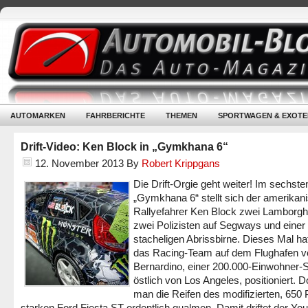
AUTOMARKEN
FAHRBERICHTE
THEMEN
SPORTWAGEN & EXOTE
Drift-Video: Ken Block in „Gymkhana 6“
12. November 2013
By
Robert Krippgans
Die Drift-Orgie geht weiter! Im sechsten
„Gymkhana 6“ stellt sich der amerikan
Rallyefahrer Ken Block zwei Lamborghi
zwei Polizisten auf Segways und einer 
stacheligen Abrissbirne. Dieses Mal ha
das Racing-Team auf dem Flughafen 
Bernardino, einer 200.000-Einwohner-S
östlich von Los Angeles, positioniert. Do
man die Reifen des modifizierten, 650
starken Ford Fiesta ST ordentlich qualmen. Damit driftet der Yo