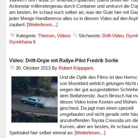
Actionstar millimetergenau durch Container und umkurvt die Co
am besten, ihr schaut euch selber an, was der Gute hier mit Ga
jeder Menge Handbremse alles so in diesem Video auf den Asph
zaubert:
[Weiterlesen…]
Kategorie:
Themen
,
Videos
Stichworte:
Drift-Video
,
Gymk
Gymkhana 6
Video: Drift-Orgie mit Rallye-Pilot Fredrik Sorlie
30. Oktober 2013
By
Robert Krippgans
Und die Optik des Films ist den Herrsc
von Moviebird wirklich gelungen-Nicht 
wegen der gut ausgestatteten Schönhei
dem Beifahrersitz. Auch filmisch hat m
dieses Video keine Kosten und Mühen
gescheut. Da jagt man einen speziell
umgebauten und nicht gerade sehr häu
anzutreffenden Toyota Cressida um di
Kurven, aber am besten, ihr schaut eu
Spektakel hier selber einmal an:
[Weiterlesen…]