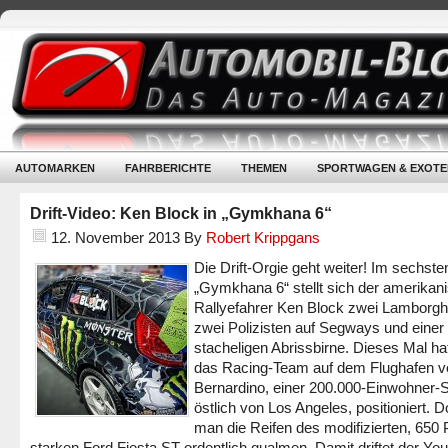
AUTOMARKEN
FAHRBERICHTE
THEMEN
SPORTWAGEN & EXOTE
Drift-Video: Ken Block in „Gymkhana 6“
12. November 2013
By
Robert Krippgans
Die Drift-Orgie geht weiter! Im sechsten
„Gymkhana 6“ stellt sich der amerikan
Rallyefahrer Ken Block zwei Lamborghi
zwei Polizisten auf Segways und einer 
stacheligen Abrissbirne. Dieses Mal ha
das Racing-Team auf dem Flughafen 
Bernardino, einer 200.000-Einwohner-S
östlich von Los Angeles, positioniert. Do
man die Reifen des modifizierten, 650
starken Ford Fiesta ST ordentlich qualmen. Damit driftet der Yo