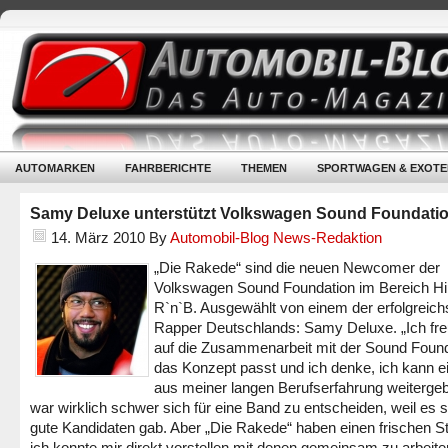
AUTOMARKEN
FAHRBERICHTE
THEMEN
SPORTWAGEN & EXOTE
Samy Deluxe unterstützt Volkswagen Sound Foundati
14. März 2010
By
Automobil-Blog News-Redaktion
„Die Rakede“ sind die neuen Newcomer der
Volkswagen Sound Foundation im Bereich H
R`n`B. Ausgewählt von einem der erfolgreich
Rapper Deutschlands: Samy Deluxe. „Ich fr
auf die Zusammenarbeit mit der Sound Found
das Konzept passt und ich denke, ich kann e
aus meiner langen Berufserfahrung weiterge
war wirklich schwer sich für eine Band zu entscheiden, weil es s
gute Kandidaten gab. Aber „Die Rakede“ haben einen frischen S
ich konnte mir direkt vorstellen mit denen gemeinsam zu arbeite