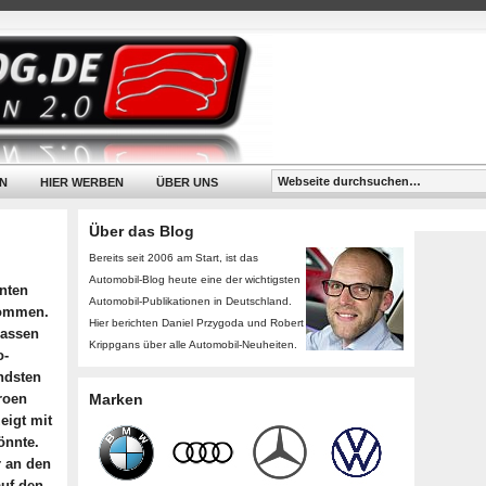
N
HIER WERBEN
ÜBER UNS
Über das Blog
Bereits seit 2006 am Start, ist das
Automobil-Blog heute eine der wichtigsten
anten
Automobil-Publikationen in Deutschland.
 kommen.
Hier berichten Daniel Przygoda und Robert
lassen
Krippgans über alle Automobil-Neuheiten.
o-
ndsten
roen
Marken
eigt mit
önnte.
r an den
auf den