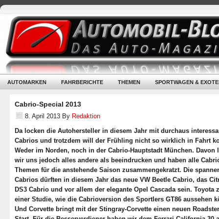
AUTOMARKEN
FAHRBERICHTE
THEMEN
SPORTWAGEN & EXOTE
Cabrio-Special 2013
8. April 2013
By
Redaktion
Da locken die Autohersteller in diesem Jahr mit durchaus interess
Cabrios und trotzdem will der Frühling nicht so wirklich in Fahrt
Weder im Norden, noch in der Cabrio-Hauptstadt München. Davon 
wir uns jedoch alles andere als beeindrucken und haben alle Cabri
Themen für die anstehende Saison zusammengekratzt. Die spanne
Cabrios dürften in diesem Jahr das neue VW Beetle Cabrio, das Cit
DS3 Cabrio und vor allem der elegante Opel Cascada sein. Toyota z
einer Studie, wie die Cabrioversion des Sportlers GT86 aussehen k
Und Corvette bringt mit der Stingray-Corvette einen neuen Roadste
Start. Für die Besserverdiener haben wir dem Ferrari California 30 