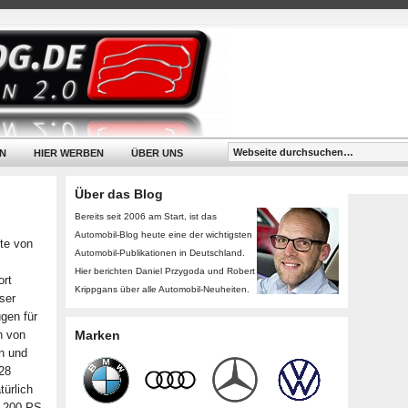
N
HIER WERBEN
ÜBER UNS
Über das Blog
Bereits seit 2006 am Start, ist das
Automobil-Blog heute eine der wichtigsten
ite von
Automobil-Publikationen in Deutschland.
Hier berichten Daniel Przygoda und Robert
ort
Krippgans über alle Automobil-Neuheiten.
eser
gen für
h von
Marken
n und
,28
türlich
1.200 PS-