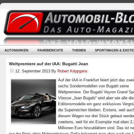
AUTOMARKEN
FAHRBERICHTE
THEMEN
SPORTWAGEN & EXOTE
Weltpremiere auf der IAA: Bugatti Jean
12. September 2013
By
Robert Krippgans
Auf der IAA in Frankfurt feiert jetzt das zwe
sechs Sondermodellen von Bugatti seine
Weltpremiere. Der Bugatti Veyron Grand Sp
Vitesse „Jean Bugatti“ wird aber wie alle di
Editionsmodelle ein ganz exklusives Vergnü
die Superreichen bleiben. Erstens, weil auc
diesem Wagen nur drei Stück gebaut werde
zweitens, weil für ein Exemplar mal eben 2
Millionen Euro hinzublättern sind. Das ist na
nur der Preis ohne Mehrwertsteuer. Dafür bekommt man aber auch ein 